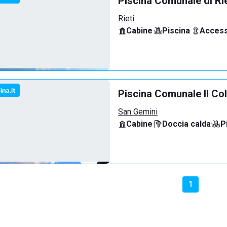
Piscina Comunale di Rie
Rieti
Cabine
·
Piscina
·
Access
Piscina Comunale Il Co
San Gemini
Cabine
·
Doccia calda
·
P
1