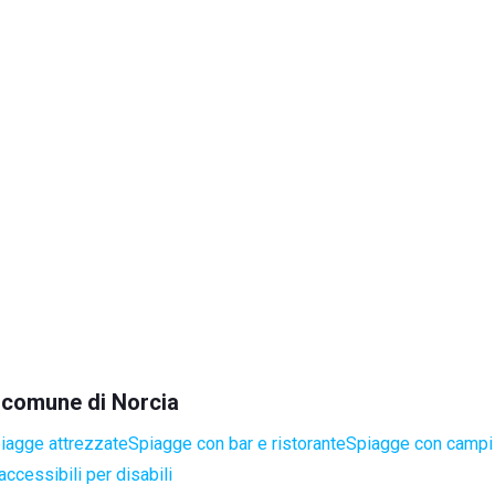
l comune di Norcia
iagge attrezzate
Spiagge con bar e ristorante
Spiagge con campi 
ccessibili per disabili