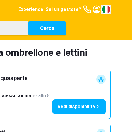
Experience
Sei un gestore?
Cerca
a ombrellone e lettini
cquasparta
ccesso animali
·
e altri 8…
Vedi disponibilità