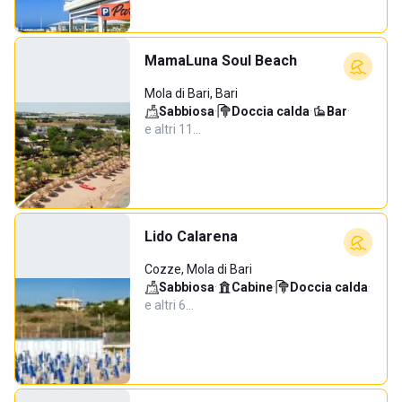
MamaLuna Soul Beach
Mola di Bari, Bari
Sabbiosa
·
Doccia calda
·
Bar
·
e altri 11…
Lido Calarena
Cozze, Mola di Bari
Sabbiosa
·
Cabine
·
Doccia calda
·
e altri 6…