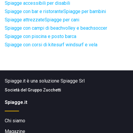
Spiagge accessibili per disabili
Spiagge con bar e ristorante
Spiagge per bambini
Spiagge attrezzate
Spiagge per cani
Spiagge con campi di beachvolley e beachsoccer
Spiagge con piscina e posto barca
Spiagge con corsi di kitesurf windsurf e vela
Spiagge.it è una soluzione Spiagge Srl
Società del
Gruppo Zucchetti
Spiagge.it
Chi siamo
Magazine