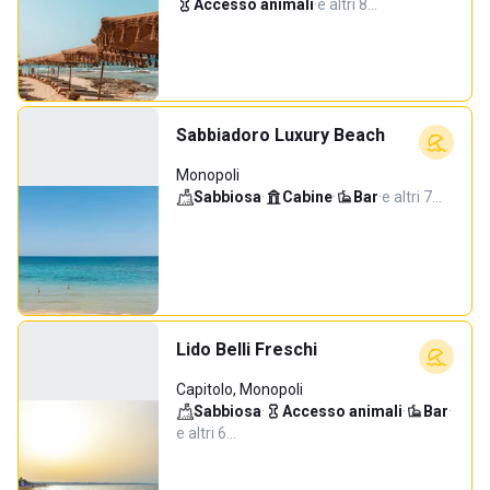
Accesso animali
·
e altri 8…
Sabbiadoro Luxury Beach
Monopoli
Sabbiosa
·
Cabine
·
Bar
·
e altri 7…
Lido Belli Freschi
Capitolo, Monopoli
Sabbiosa
·
Accesso animali
·
Bar
·
e altri 6…