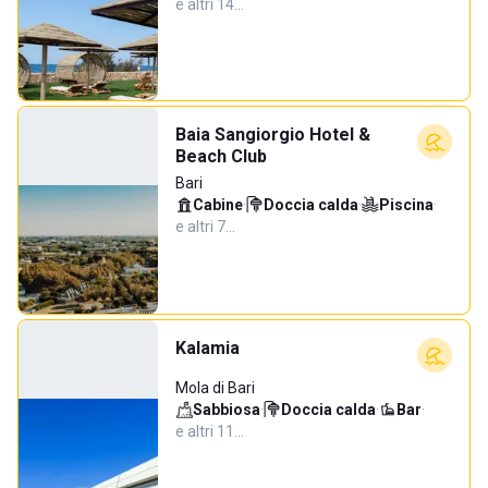
e altri 14…
Baia Sangiorgio Hotel &
Beach Club
Bari
Cabine
·
Doccia calda
·
Piscina
·
e altri 7…
Kalamia
Mola di Bari
Sabbiosa
·
Doccia calda
·
Bar
·
e altri 11…