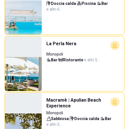
Doccia calda
·
Piscina
·
Bar
·
e altri 6…
La Perla Nera
Monopoli
Bar
·
Ristorante
·
e altri 5…
Macramè | Apulian Beach
Experience
Monopoli
Sabbiosa
·
Doccia calda
·
Bar
·
e altri 5…