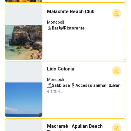
Malachite Beach Club
Monopoli
Bar
·
Ristorante
Lido Colonia
Monopoli
Sabbiosa
·
Accesso animali
·
Bar
·
e altri 4…
Macramè | Apulian Beach