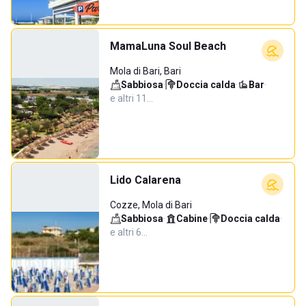
MamaLuna Soul Beach
Mola di Bari, Bari
Sabbiosa
·
Doccia calda
·
Bar
·
e altri 11…
Lido Calarena
Cozze, Mola di Bari
Sabbiosa
·
Cabine
·
Doccia calda
·
e altri 6…