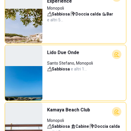
Experience
Monopoli
Sabbiosa
·
Doccia calda
·
Bar
·
e altri 5…
Lido Due Onde
Santo Stefano, Monopoli
Sabbiosa
·
e altri 1…
Kamaya Beach Club
Monopoli
Sabbiosa
·
Cabine
·
Doccia calda
·