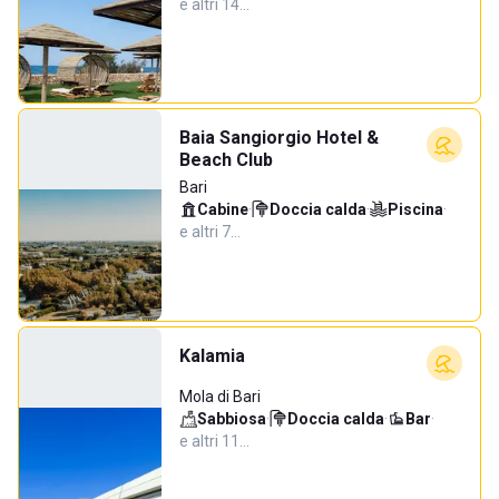
e altri 14…
Baia Sangiorgio Hotel &
Beach Club
Bari
Cabine
·
Doccia calda
·
Piscina
·
e altri 7…
Kalamia
Mola di Bari
Sabbiosa
·
Doccia calda
·
Bar
·
e altri 11…