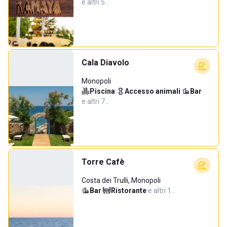
e altri 5…
Cala Diavolo
Monopoli
Piscina
·
Accesso animali
·
Bar
·
e altri 7…
Torre Cafè
Costa dei Trulli, Monopoli
Bar
·
Ristorante
·
e altri 1…