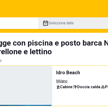
Seleziona date
gge con piscina e posto barca N
llone e lettino
ti
Idro Beach
Milano
Cabine
·
Doccia calda
·
P