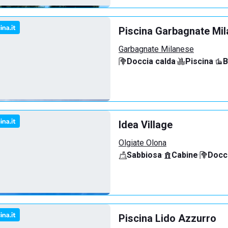
Piscina Garbagnate Mi
Garbagnate Milanese
Doccia calda
·
Piscina
·
B
Idea Village
Olgiate Olona
Sabbiosa
·
Cabine
·
Docci
Piscina Lido Azzurro