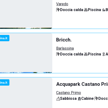
Varedo
Doccia calda
·
Piscina
·
B
Bricch.
Barlassina
Doccia calda
·
Piscina
·
A
Acquapark Castano Pr
Castano Primo
Sabbiosa
·
Cabine
·
Docci