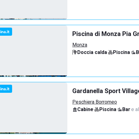
Piscina di Monza Pia G
Monza
Doccia calda
·
Piscina
·
B
Gardanella Sport Villag
Peschiera Borromeo
Cabine
·
Piscina
·
Bar
·
e al