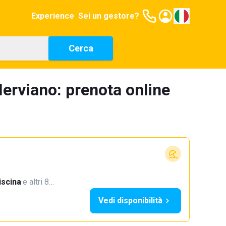
Experience
Sei un gestore?
Cerca
erviano: prenota online
iscina
·
e altri 8…
Vedi disponibilità