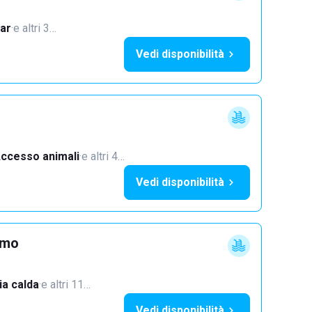
ar
·
e altri 3…
Vedi disponibilità
ccesso animali
·
e altri 4…
Vedi disponibilità
imo
a calda
·
e altri 11…
Vedi disponibilità