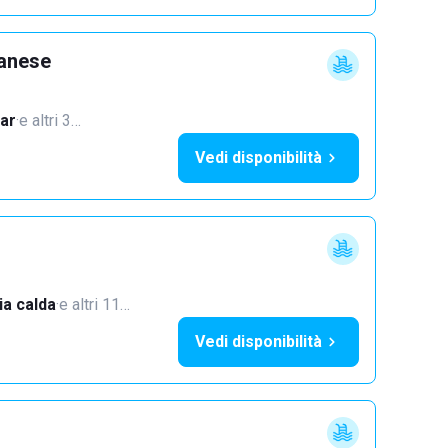
lanese
ar
·
e altri 3…
Vedi disponibilità
a calda
·
e altri 11…
Vedi disponibilità