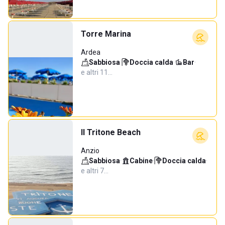
Torre Marina
Ardea
Sabbiosa
·
Doccia calda
·
Bar
·
e altri 11…
Il Tritone Beach
Anzio
Sabbiosa
·
Cabine
·
Doccia calda
·
e altri 7…