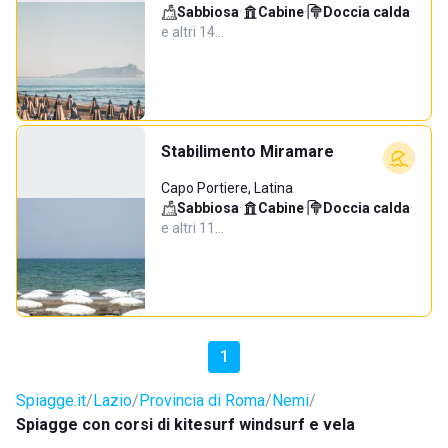
Sabbiosa
·
Cabine
·
Doccia calda
·
e altri 14…
Stabilimento Miramare
Capo Portiere, Latina
Sabbiosa
·
Cabine
·
Doccia calda
·
e altri 11…
1
Spiagge.it
Lazio
Provincia di Roma
Nemi
Spiagge con corsi di kitesurf windsurf e vela