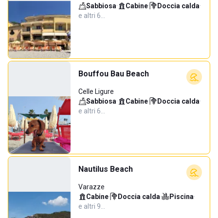
Sabbiosa
·
Cabine
·
Doccia calda
·
e altri 6…
Bouffou Bau Beach
Celle Ligure
Sabbiosa
·
Cabine
·
Doccia calda
·
e altri 6…
Nautilus Beach
Varazze
Cabine
·
Doccia calda
·
Piscina
·
e altri 9…