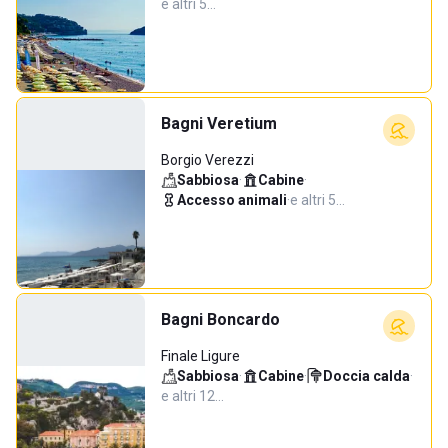
e altri 5…
Bagni Veretium
Borgio Verezzi
Sabbiosa
·
Cabine
·
Accesso animali
·
e altri 5…
Bagni Boncardo
Finale Ligure
Sabbiosa
·
Cabine
·
Doccia calda
·
e altri 12…