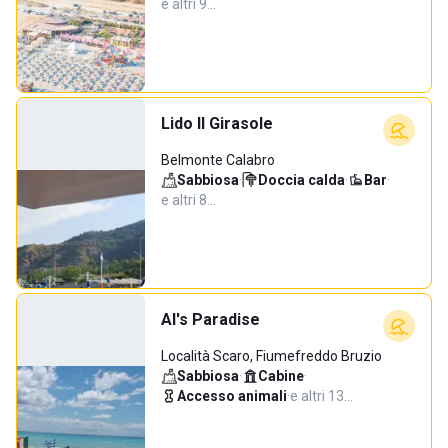
e altri 9…
Lido Il Girasole
Belmonte Calabro
Sabbiosa
·
Doccia calda
·
Bar
·
e altri 8…
Al's Paradise
Località Scaro, Fiumefreddo Bruzio
Sabbiosa
·
Cabine
·
Accesso animali
·
e altri 13…