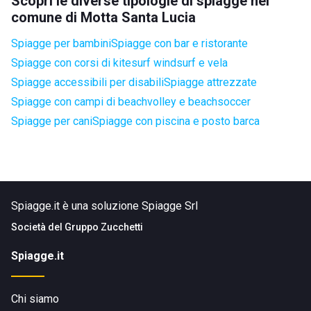
Scopri le diverse tipologie di spiagge nel
comune di Motta Santa Lucia
Spiagge per bambini
Spiagge con bar e ristorante
Spiagge con corsi di kitesurf windsurf e vela
Spiagge accessibili per disabili
Spiagge attrezzate
Spiagge con campi di beachvolley e beachsoccer
Spiagge per cani
Spiagge con piscina e posto barca
Spiagge.it è una soluzione Spiagge Srl
Società del
Gruppo Zucchetti
Spiagge.it
Chi siamo