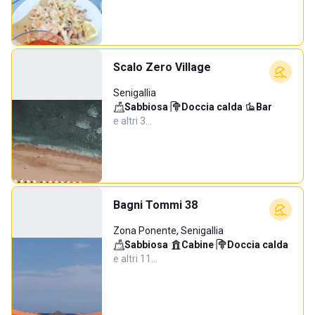
Scalo Zero Village
Senigallia
Sabbiosa
·
Doccia calda
·
Bar
·
e altri 3…
Bagni Tommi 38
Zona Ponente, Senigallia
Sabbiosa
·
Cabine
·
Doccia calda
·
e altri 11…