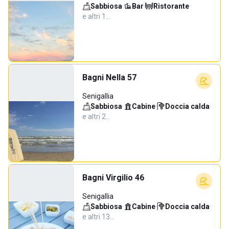
Sabbiosa
·
Bar
·
Ristorante
·
e altri 1…
Bagni Nella 57
Senigallia
Sabbiosa
·
Cabine
·
Doccia calda
·
e altri 2…
Bagni Virgilio 46
Senigallia
Sabbiosa
·
Cabine
·
Doccia calda
·
e altri 13…