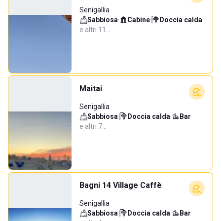
Senigallia
Sabbiosa
·
Cabine
·
Doccia calda
·
e altri 11…
Maitai
Senigallia
Sabbiosa
·
Doccia calda
·
Bar
·
e altri 7…
Bagni 14 Village Caffè
Senigallia
Sabbiosa
·
Doccia calda
·
Bar
·