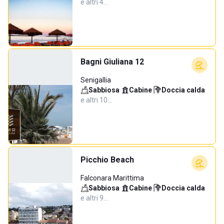
e altri 4…
Bagni Giuliana 12
Senigallia
Sabbiosa
·
Cabine
·
Doccia calda
·
e altri 10…
Picchio Beach
Falconara Marittima
Sabbiosa
·
Cabine
·
Doccia calda
·
e altri 9…