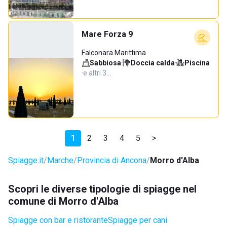
Mare Forza 9
Falconara Marittima
Sabbiosa
·
Doccia calda
·
Piscina
·
e altri 3…
1
2
3
4
5
>
Spiagge.it
Marche
Provincia di Ancona
Morro d'Alba
Scopri le diverse tipologie di spiagge nel
comune di Morro d'Alba
Spiagge con bar e ristorante
Spiagge per cani