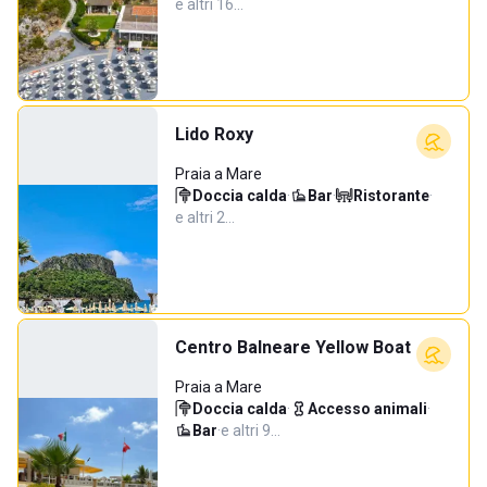
e altri 16…
Lido Roxy
Praia a Mare
Doccia calda
·
Bar
·
Ristorante
·
e altri 2…
Centro Balneare Yellow Boat
Praia a Mare
Doccia calda
·
Accesso animali
·
Bar
·
e altri 9…