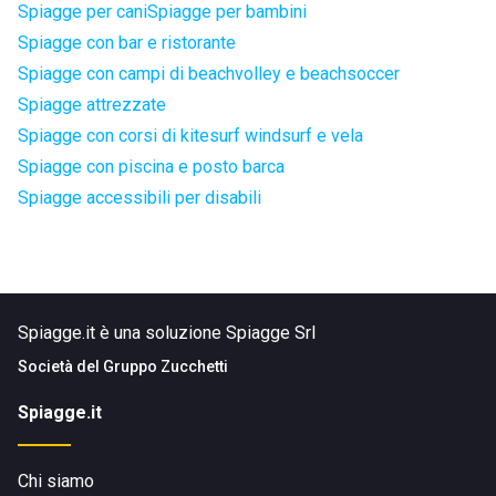
Spiagge per cani
Spiagge per bambini
Spiagge con bar e ristorante
Spiagge con campi di beachvolley e beachsoccer
Spiagge attrezzate
Spiagge con corsi di kitesurf windsurf e vela
Spiagge con piscina e posto barca
Spiagge accessibili per disabili
Spiagge.it è una soluzione Spiagge Srl
Società del
Gruppo Zucchetti
Spiagge.it
Chi siamo