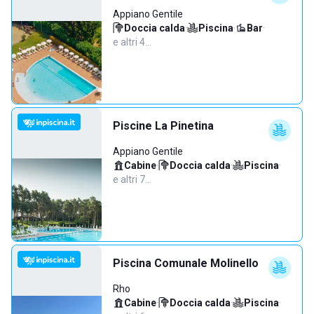
Appiano Gentile
Doccia calda
·
Piscina
·
Bar
·
e altri 4…
Piscine La Pinetina
Appiano Gentile
Cabine
·
Doccia calda
·
Piscina
·
e altri 7…
Piscina Comunale Molinello
Rho
Cabine
·
Doccia calda
·
Piscina
·