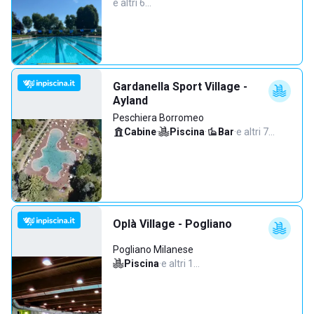
e altri 6…
Gardanella Sport Village -
Ayland
Peschiera Borromeo
Cabine
·
Piscina
·
Bar
·
e altri 7…
Oplà Village - Pogliano
Pogliano Milanese
Piscina
·
e altri 1…