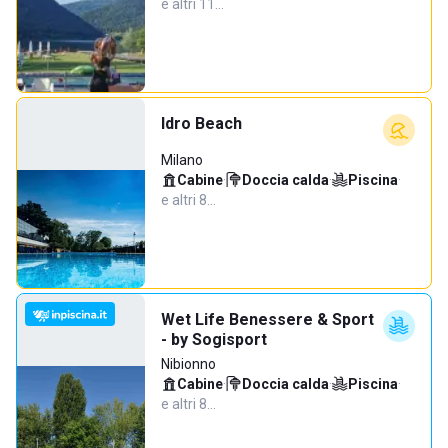
e altri 11…
Idro Beach
Milano
Cabine
·
Doccia calda
·
Piscina
·
e altri 8…
Wet Life Benessere & Sport
- by Sogisport
Nibionno
Cabine
·
Doccia calda
·
Piscina
·
e altri 8…