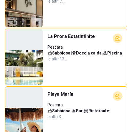
·
e altri 7…
La Prora Estatinfinite
Pescara
Sabbiosa
·
Doccia calda
·
Piscina
·
e altri 13…
Playa María
Pescara
Sabbiosa
·
Bar
·
Ristorante
·
e altri 3…