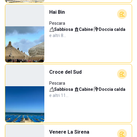
Hai Bin
Pescara
Sabbiosa
·
Cabine
·
Doccia calda
·
e altri 8…
Croce del Sud
Pescara
Sabbiosa
·
Cabine
·
Doccia calda
·
e altri 11…
Venere La Sirena