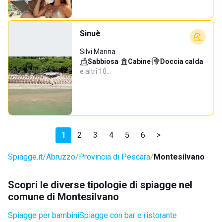
Sinuè
Silvi Marina
Sabbiosa
·
Cabine
·
Doccia calda
·
e altri 10…
1
2
3
4
5
6
>
Spiagge.it
Abruzzo
Provincia di Pescara
Montesilvano
Scopri le diverse tipologie di spiagge nel
comune di Montesilvano
Spiagge per bambini
Spiagge con bar e ristorante