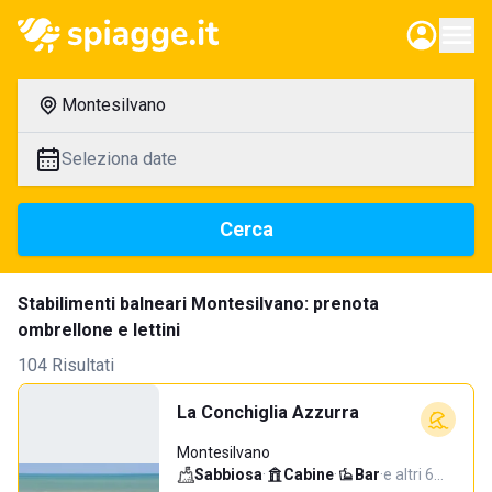
Montesilvano
Seleziona date
Cerca
Stabilimenti balneari Montesilvano: prenota
ombrellone e lettini
104 Risultati
La Conchiglia Azzurra
Montesilvano
Sabbiosa
·
Cabine
·
Bar
·
e altri 6…