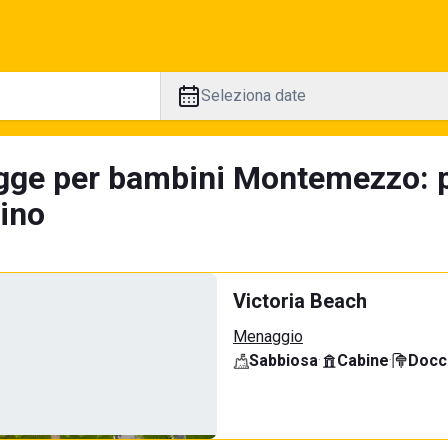
Seleziona date
gge per bambini Montemezzo: p
tino
Victoria Beach
Menaggio
Sabbiosa
·
Cabine
·
Docci