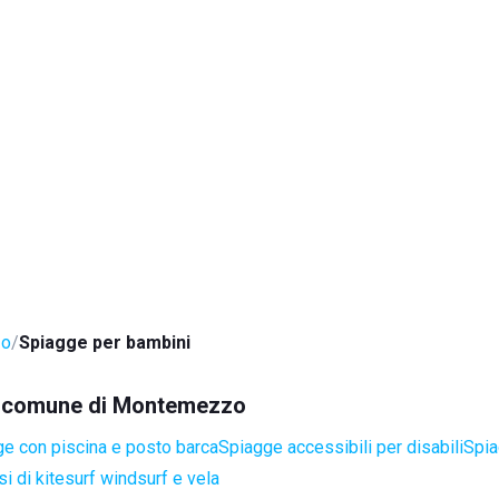
zo
Spiagge per bambini
nel comune di Montemezzo
e con piscina e posto barca
Spiagge accessibili per disabili
Spia
i di kitesurf windsurf e vela