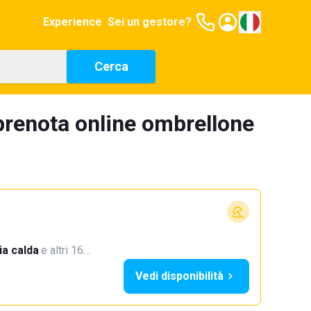
Experience
Sei un gestore?
Cerca
renota online ombrellone
a calda
·
e altri 16…
Vedi disponibilità