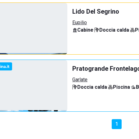
Lido Del Segrino
Eupilio
Cabine
·
Doccia calda
·
P
Pratogrande Frontelag
Garlate
Doccia calda
·
Piscina
·
B
1