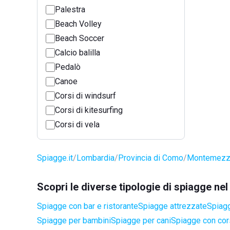
Palestra
Beach Volley
Beach Soccer
Calcio balilla
Pedalò
Canoe
Corsi di windsurf
Corsi di kitesurfing
Corsi di vela
Spiagge.it
Lombardia
Provincia di Como
Montemez
Scopri le diverse tipologie di spiagge 
Spiagge con bar e ristorante
Spiagge attrezzate
Spiagg
Spiagge per bambini
Spiagge per cani
Spiagge con cors