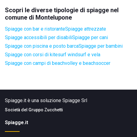
Scopri le diverse tipologie di spiagge nel
comune di Montelupone
Spiagge con bar e ristorante
Spiagge attrezzate
Spiagge accessibili per disabili
Spiagge per cani
Spiagge con piscina e posto barca
Spiagge per bambini
Spiagge con corsi di kitesurf windsurf e vela
Spiagge con campi di beachvolley e beachsoccer
Spiagge.it è una soluzione Spiagge Srl
Società del
Gruppo Zucchetti
Spiagge.it