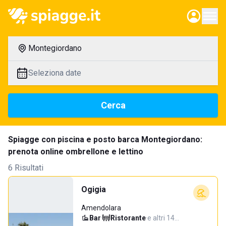
Montegiordano
Seleziona date
Cerca
Spiagge con piscina e posto barca Montegiordano:
prenota online ombrellone e lettino
6 Risultati
Ogigia
Amendolara
Bar
·
Ristorante
·
e altri 14…