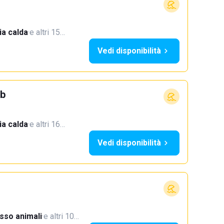
a calda
·
e altri 15…
Vedi disponibilità
ub
a calda
·
e altri 16…
Vedi disponibilità
sso animali
·
e altri 10…