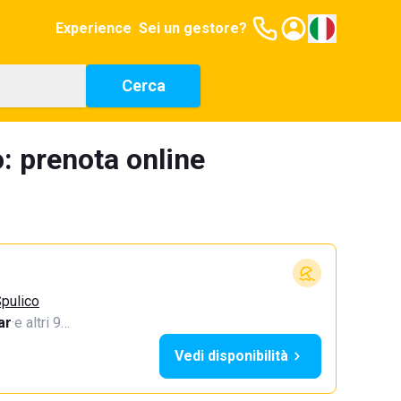
Experience
Sei un gestore?
Cerca
 prenota online
pulico
ar
·
e altri 9…
Vedi disponibilità