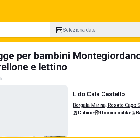
Seleziona date
gge per bambini Montegiordano:
llone e lettino
ti
Lido Cala Castello
Borgata Marina, Roseto Capo S
Cabine
·
Doccia calda
·
B