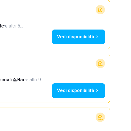
te
·
e altri 5…
Vedi disponibilità
imali
·
Bar
·
e altri 9…
Vedi disponibilità