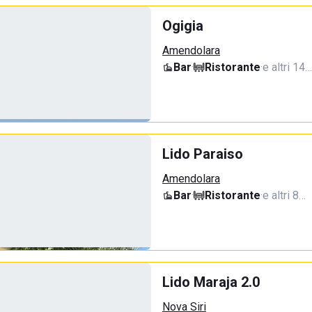
Ogigia
Amendolara
Bar
·
Ristorante
·
e altri 14…
Lido Paraiso
Amendolara
Bar
·
Ristorante
·
e altri 8…
Lido Maraja 2.0
Nova Siri