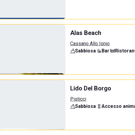
Alas Beach
Cassano Allo Ionio
Sabbiosa
·
Bar
·
Ristoran
Lido Del Borgo
Pisticci
Sabbiosa
·
Accesso anima