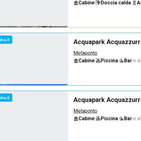
Cabine
·
Doccia calda
·
A
Acquapark Acquazzurr
Metaponto
Cabine
·
Piscina
·
Bar
·
e a
Acquapark Acquazzurra
Metaponto
Cabine
·
Piscina
·
Bar
·
e a