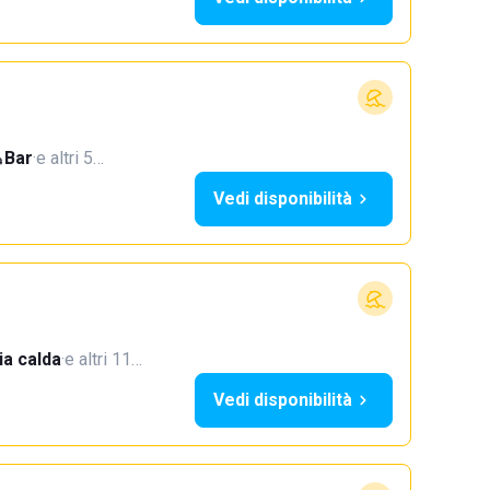
Bar
·
e altri 5…
Vedi disponibilità
a calda
·
e altri 11…
Vedi disponibilità