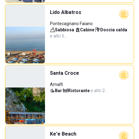
Lido Albatros
Pontecagnano Faiano
Sabbiosa
·
Cabine
·
Doccia calda
·
e altri 5…
Santa Croce
Amalfi
Bar
·
Ristorante
·
e altri 2…
Ke'e Beach