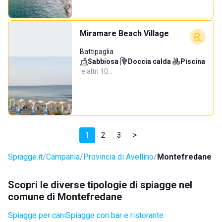
Miramare Beach Village
Battipaglia
Sabbiosa
·
Doccia calda
·
Piscina
·
e altri 10…
1
2
3
>
Spiagge.it
Campania
Provincia di Avellino
Montefredane
Scopri le diverse tipologie di spiagge nel
comune di Montefredane
Spiagge per cani
Spiagge con bar e ristorante