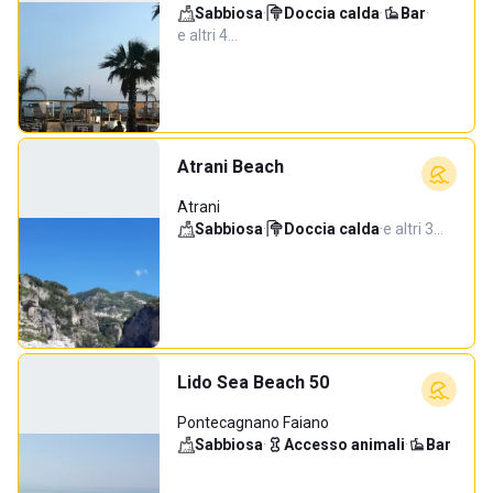
Sabbiosa
·
Doccia calda
·
Bar
·
e altri 4…
Atrani Beach
Atrani
Sabbiosa
·
Doccia calda
·
e altri 3…
Lido Sea Beach 50
Pontecagnano Faiano
Sabbiosa
·
Accesso animali
·
Bar