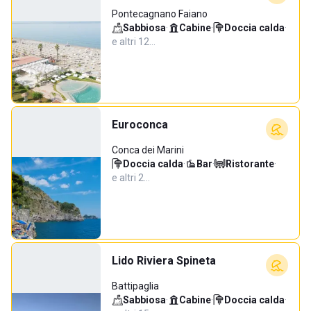
Pontecagnano Faiano
Sabbiosa
·
Cabine
·
Doccia calda
·
e altri 12…
Euroconca
Conca dei Marini
Doccia calda
·
Bar
·
Ristorante
·
e altri 2…
Lido Riviera Spineta
Battipaglia
Sabbiosa
·
Cabine
·
Doccia calda
·