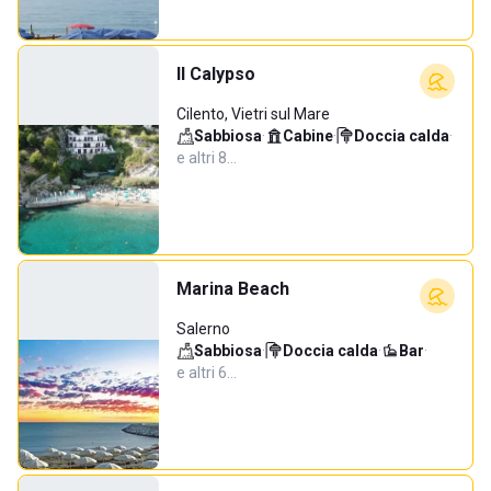
Il Calypso
Cilento, Vietri sul Mare
Sabbiosa
·
Cabine
·
Doccia calda
·
e altri 8…
Marina Beach
Salerno
Sabbiosa
·
Doccia calda
·
Bar
·
e altri 6…