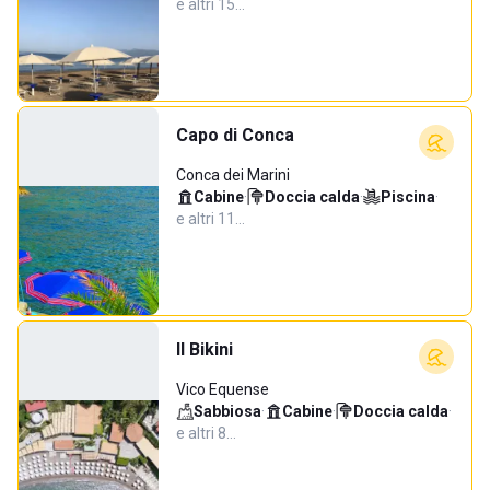
e altri 15…
Capo di Conca
Conca dei Marini
Cabine
·
Doccia calda
·
Piscina
·
e altri 11…
Il Bikini
Vico Equense
Sabbiosa
·
Cabine
·
Doccia calda
·
e altri 8…