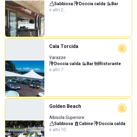
Sabbiosa
·
Doccia calda
·
Bar
·
e altri 2…
Cala Torcida
Varazze
Doccia calda
·
Bar
·
Ristorante
·
e altri 7…
Golden Beach
Albisola Superiore
Sabbiosa
·
Cabine
·
Doccia calda
·
e altri 10…