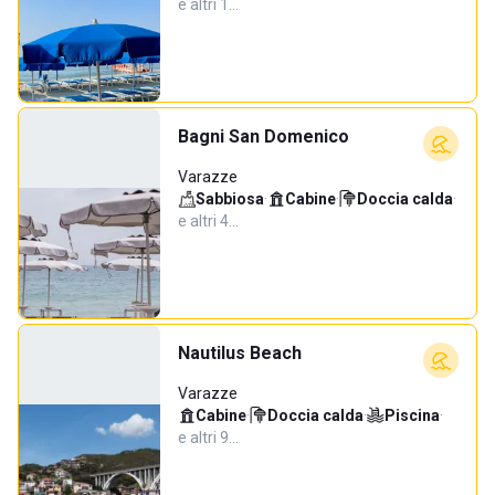
e altri 1…
Bagni San Domenico
Varazze
Sabbiosa
·
Cabine
·
Doccia calda
·
e altri 4…
Nautilus Beach
Varazze
Cabine
·
Doccia calda
·
Piscina
·
e altri 9…