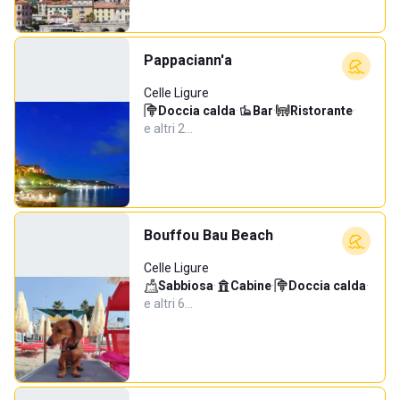
Pappaciann'a
Celle Ligure
Doccia calda
·
Bar
·
Ristorante
·
e altri 2…
Bouffou Bau Beach
Celle Ligure
Sabbiosa
·
Cabine
·
Doccia calda
·
e altri 6…