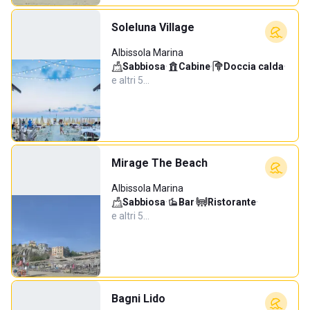
Soleluna Village
Albissola Marina
Sabbiosa
·
Cabine
·
Doccia calda
·
e altri 5…
Mirage The Beach
Albissola Marina
Sabbiosa
·
Bar
·
Ristorante
·
e altri 5…
Bagni Lido