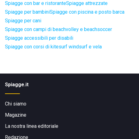
Spiagge con bar e ristorante
Spiagge attrezzate
Spiagge per bambini
Spiagge con piscina e posto barca
Spiagge per cani
Spiagge con campi di beachvolley e beachsoccer
Spiagge accessibili per disabili
Spiagge con corsi di kitesurf windsurf e vela
Spiagge.it
Chi siamo
Magazine
La nostra linea editoriale
Redazione