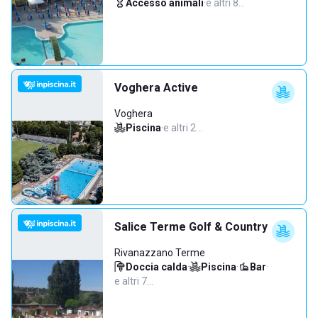
Accesso animali
·
e altri 8…
Voghera Active
Voghera
Piscina
·
e altri 2…
Salice Terme Golf & Country
Rivanazzano Terme
Doccia calda
·
Piscina
·
Bar
·
e altri 7…