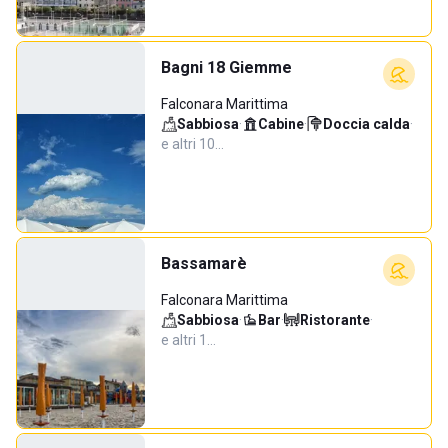
Bagni 18 Giemme
Falconara Marittima
Sabbiosa
·
Cabine
·
Doccia calda
·
e altri 10…
Bassamarè
Falconara Marittima
Sabbiosa
·
Bar
·
Ristorante
·
e altri 1…