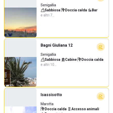
Senigallia
Sabbiosa
·
Doccia calda
·
Bar
·
e altri 7…
Bagni Giuliana 12
Senigallia
Sabbiosa
·
Cabine
·
Doccia calda
·
e altri 10…
Isassisotto
Marotta
Doccia calda
·
Accesso animali
·