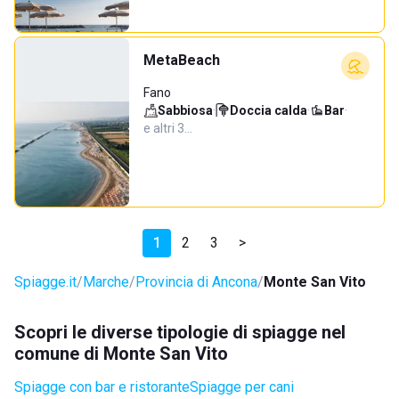
MetaBeach
Fano
Sabbiosa
·
Doccia calda
·
Bar
·
e altri 3…
1
2
3
>
Spiagge.it
Marche
Provincia di Ancona
Monte San Vito
Scopri le diverse tipologie di spiagge nel
comune di Monte San Vito
Spiagge con bar e ristorante
Spiagge per cani