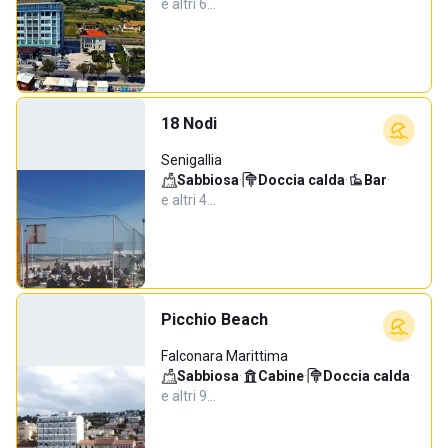
e altri 6…
18 Nodi
Senigallia
Sabbiosa
·
Doccia calda
·
Bar
·
e altri 4…
Picchio Beach
Falconara Marittima
Sabbiosa
·
Cabine
·
Doccia calda
·
e altri 9…