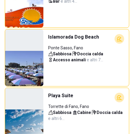
Bar
·
e altri 4…
Islamorada Dog Beach
Ponte Sasso, Fano
Sabbiosa
·
Doccia calda
·
Accesso animali
·
e altri 7…
Playa Suite
Torrette di Fano, Fano
Sabbiosa
·
Cabine
·
Doccia calda
·
e altri 6…