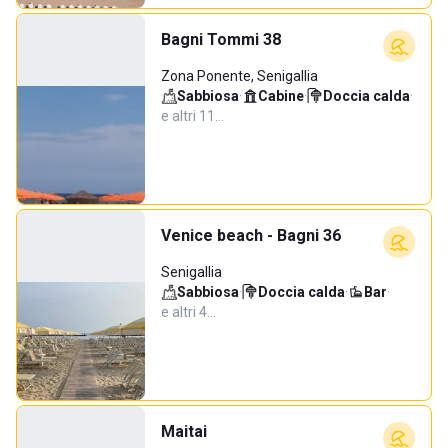
Bagni Tommi 38
Zona Ponente, Senigallia
Sabbiosa
·
Cabine
·
Doccia calda
·
e altri 11…
Venice beach - Bagni 36
Senigallia
Sabbiosa
·
Doccia calda
·
Bar
·
e altri 4…
Maitai