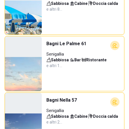
Sabbiosa
·
Cabine
·
Doccia calda
·
e altri 8…
Bagni Le Palme 61
Senigallia
Sabbiosa
·
Bar
·
Ristorante
·
e altri 1…
Bagni Nella 57
Senigallia
Sabbiosa
·
Cabine
·
Doccia calda
·
e altri 2…