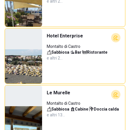
e altri 2…
Hotel Enterprise
Montalto di Castro
Sabbiosa
·
Bar
·
Ristorante
·
e altri 2…
Le Murelle
Montalto di Castro
Sabbiosa
·
Cabine
·
Doccia calda
·
e altri 13…