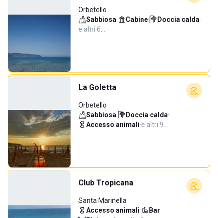
Orbetello
Sabbiosa
·
Cabine
·
Doccia calda
·
e altri 6…
La Goletta
Orbetello
Sabbiosa
·
Doccia calda
·
Accesso animali
·
e altri 9…
Club Tropicana
Santa Marinella
Accesso animali
·
Bar
·