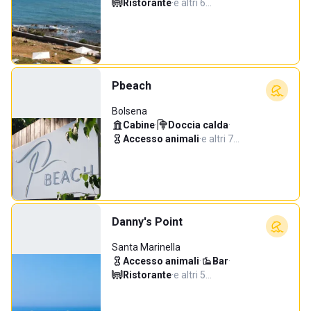
Ristorante
·
e altri 6…
Pbeach
Bolsena
Cabine
·
Doccia calda
·
Accesso animali
·
e altri 7…
Danny's Point
Santa Marinella
Accesso animali
·
Bar
·
Ristorante
·
e altri 5…