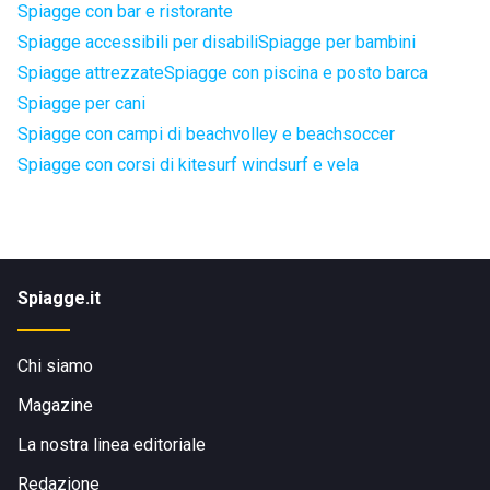
Spiagge con bar e ristorante
Spiagge accessibili per disabili
Spiagge per bambini
Spiagge attrezzate
Spiagge con piscina e posto barca
Spiagge per cani
Spiagge con campi di beachvolley e beachsoccer
Spiagge con corsi di kitesurf windsurf e vela
Spiagge.it
Chi siamo
Magazine
La nostra linea editoriale
Redazione