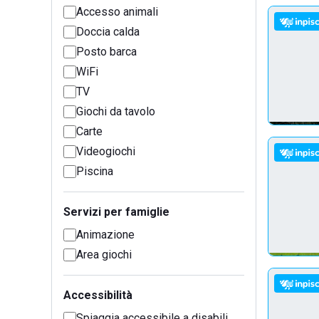
Accesso animali
Doccia calda
Posto barca
WiFi
TV
Giochi da tavolo
Carte
Videogiochi
Piscina
Servizi per famiglie
Animazione
Area giochi
Accessibilità
Spiaggia accessibile a disabili