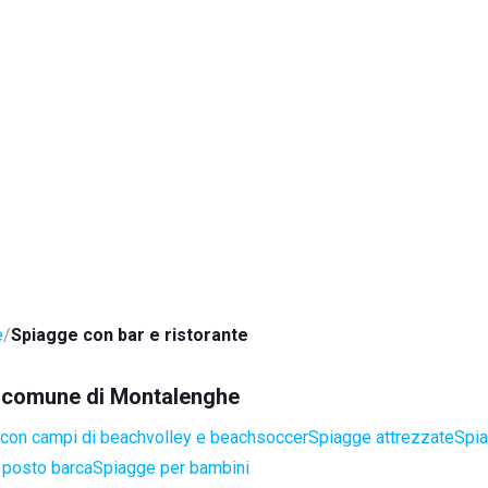
e
Spiagge con bar e ristorante
el comune di Montalenghe
con campi di beachvolley e beachsoccer
Spiagge attrezzate
Spia
 posto barca
Spiagge per bambini