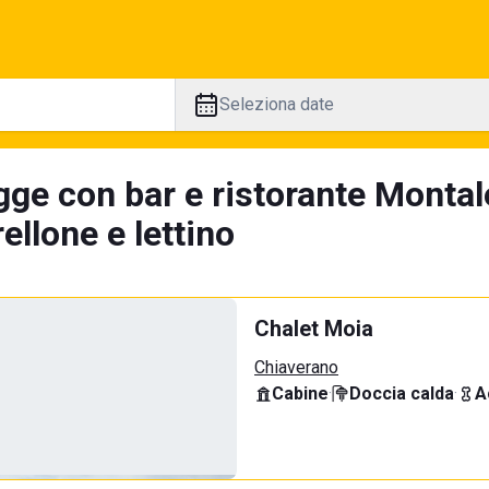
Seleziona date
gge con bar e ristorante Montal
llone e lettino
Chalet Moia
Chiaverano
Cabine
·
Doccia calda
·
A