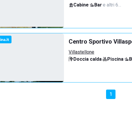
Cabine
·
Bar
·
e altri 6…
Centro Sportivo Villasp
Villastellone
Doccia calda
·
Piscina
·
B
1