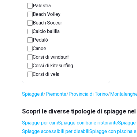
Palestra
Beach Volley
Beach Soccer
Calcio balilla
Pedalò
Canoe
Corsi di windsurf
Corsi di kitesurfing
Corsi di vela
Spiagge.it
Piemonte
Provincia di Torino
Montalengh
Scopri le diverse tipologie di spiagge n
Spiagge per cani
Spiagge con bar e ristorante
Spiagge 
Spiagge accessibili per disabili
Spiagge con piscina e