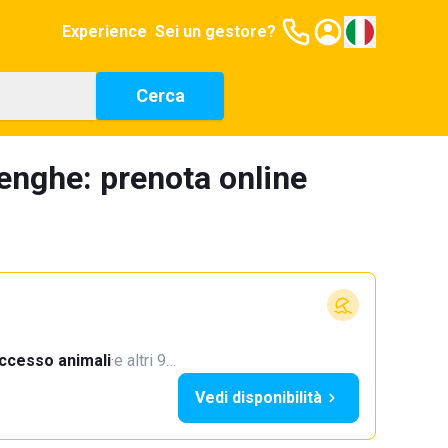
Experience
Sei un gestore?
Cerca
enghe: prenota online
ccesso animali
·
e altri 9…
Vedi disponibilità