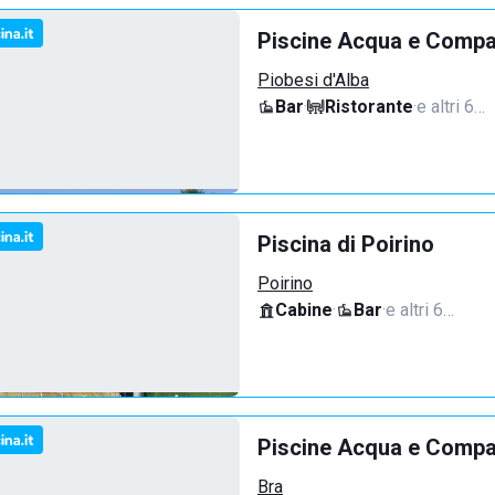
Piscine Acqua e Compan
Piobesi d'Alba
Bar
·
Ristorante
·
e altri 6…
Piscina di Poirino
Poirino
Cabine
·
Bar
·
e altri 6…
Piscine Acqua e Compa
Bra