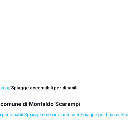
rampi
Spiagge accessibili per disabili
el comune di Montaldo Scarampi
 per disabili
Spiagge con bar e ristorante
Spiagge per bambini
Spi