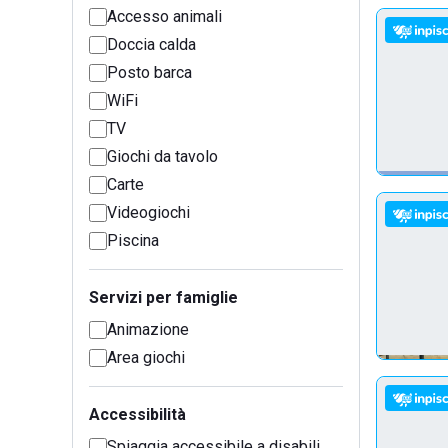
Accesso animali
Doccia calda
Posto barca
WiFi
TV
Giochi da tavolo
Carte
Videogiochi
Piscina
Servizi per famiglie
Animazione
Area giochi
Accessibilità
Spiaggia accessibile a disabili