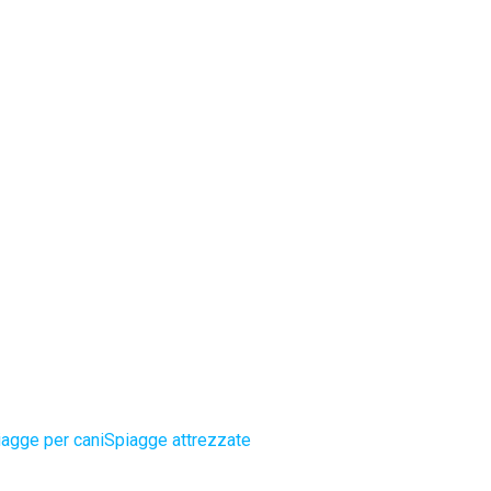
agge per cani
Spiagge attrezzate