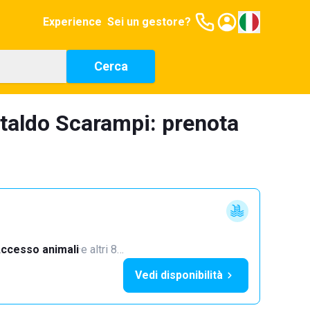
Experience
Sei un gestore?
Cerca
ntaldo Scarampi: prenota
ccesso animali
·
e altri 8…
Vedi disponibilità