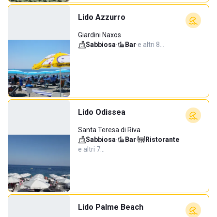
Lido Azzurro
Giardini Naxos
Sabbiosa
·
Bar
·
e altri 8…
Lido Odissea
Santa Teresa di Riva
Sabbiosa
·
Bar
·
Ristorante
·
e altri 7…
Lido Palme Beach