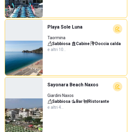
Playa Sole Luna
Taormina
Sabbiosa
·
Cabine
·
Doccia calda
·
e altri 10…
Sayonara Beach Naxos
Giardini Naxos
Sabbiosa
·
Bar
·
Ristorante
·
e altri 4…