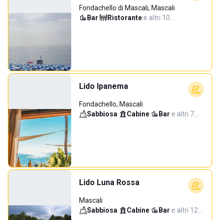
Fondachello di Mascali, Mascali
Bar
·
Ristorante
·
e altri 10…
Lido Ipanema
Fondachello, Mascali
Sabbiosa
·
Cabine
·
Bar
·
e altri 7…
Lido Luna Rossa
Mascali
Sabbiosa
·
Cabine
·
Bar
·
e altri 12…