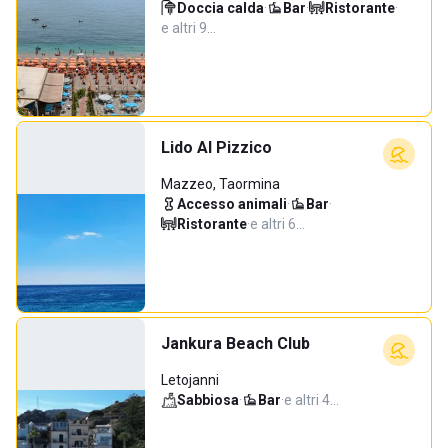
Doccia calda
·
Bar
·
Ristorante
·
e altri 9…
Lido Al Pizzico
Mazzeo, Taormina
Accesso animali
·
Bar
·
Ristorante
·
e altri 6…
Jankura Beach Club
Letojanni
Sabbiosa
·
Bar
·
e altri 4…