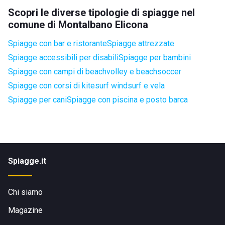
Scopri le diverse tipologie di spiagge nel
comune di Montalbano Elicona
Spiagge con bar e ristorante
Spiagge attrezzate
Spiagge accessibili per disabili
Spiagge per bambini
Spiagge con campi di beachvolley e beachsoccer
Spiagge con corsi di kitesurf windsurf e vela
Spiagge per cani
Spiagge con piscina e posto barca
Spiagge.it
Chi siamo
Magazine