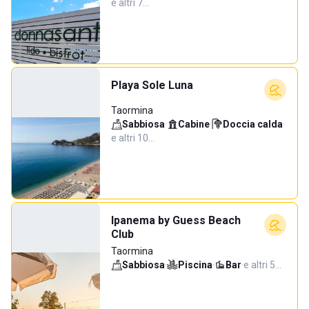
e altri 7…
Playa Sole Luna
Taormina
Sabbiosa
·
Cabine
·
Doccia calda
·
e altri 10…
Ipanema by Guess Beach
Club
Taormina
Sabbiosa
·
Piscina
·
Bar
·
e altri 5…