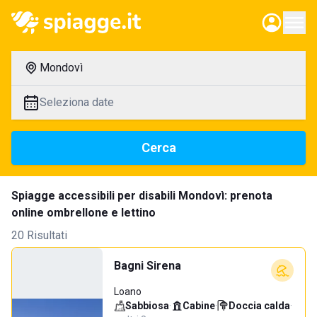
Mondovì
Seleziona date
Cerca
Spiagge accessibili per disabili Mondovì: prenota
online ombrellone e lettino
20 Risultati
Bagni Sirena
Loano
Sabbiosa
·
Cabine
·
Doccia calda
·