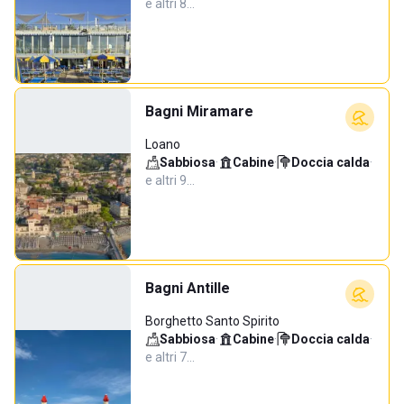
e altri 8…
Bagni Miramare
Loano
Sabbiosa
·
Cabine
·
Doccia calda
·
e altri 9…
Bagni Antille
Borghetto Santo Spirito
Sabbiosa
·
Cabine
·
Doccia calda
·
e altri 7…