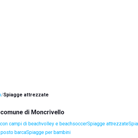
o
Spiagge attrezzate
l comune di Moncrivello
con campi di beachvolley e beachsoccer
Spiagge attrezzate
Spia
 posto barca
Spiagge per bambini