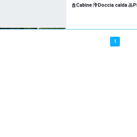
Cabine
·
Doccia calda
·
P
1