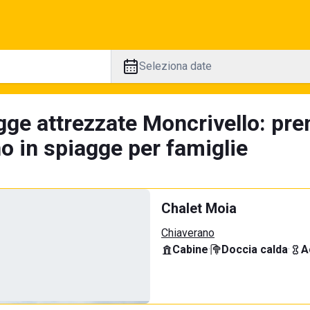
Seleziona date
gge attrezzate Moncrivello: pre
no in spiagge per famiglie
Chalet Moia
Chiaverano
Cabine
·
Doccia calda
·
A