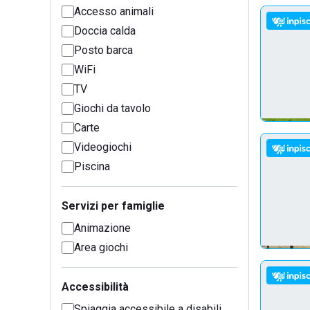
Accesso animali
Doccia calda
Posto barca
WiFi
TV
Giochi da tavolo
Carte
Videogiochi
Piscina
Servizi per famiglie
Animazione
Area giochi
Accessibilità
Spiaggia accessibile a disabili