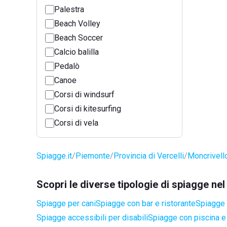
Palestra
Beach Volley
Beach Soccer
Calcio balilla
Pedalò
Canoe
Corsi di windsurf
Corsi di kitesurfing
Corsi di vela
Spiagge.it
Piemonte
Provincia di Vercelli
Moncrivell
Scopri le diverse tipologie di spiagge ne
Spiagge per cani
Spiagge con bar e ristorante
Spiagge 
Spiagge accessibili per disabili
Spiagge con piscina e