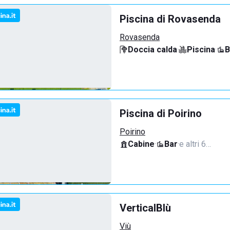
Piscina di Rovasenda
Rovasenda
Doccia calda
·
Piscina
·
B
Piscina di Poirino
Poirino
Cabine
·
Bar
·
e altri 6…
VerticalBlù
Viù