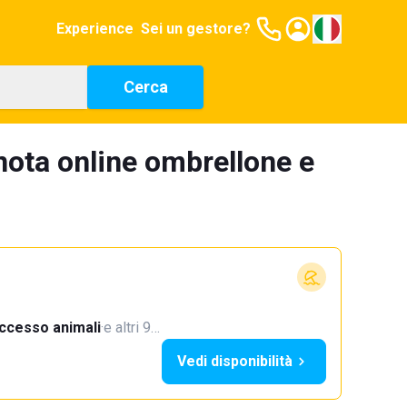
Experience
Sei un gestore?
Cerca
nota online ombrellone e
ccesso animali
·
e altri 9…
Vedi disponibilità