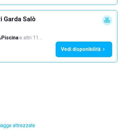
ri Garda Salò
Piscina
·
e altri 11…
Vedi disponibilità
iagge attrezzate