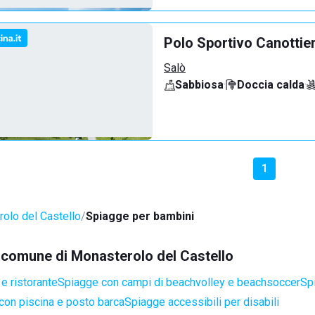
Polo Sportivo Canottie
Salò
Sabbiosa
·
Doccia calda
·
1
olo del Castello
Spiagge per bambini
el comune di Monasterolo del Castello
e ristorante
Spiagge con campi di beachvolley e beachsoccer
Sp
con piscina e posto barca
Spiagge accessibili per disabili