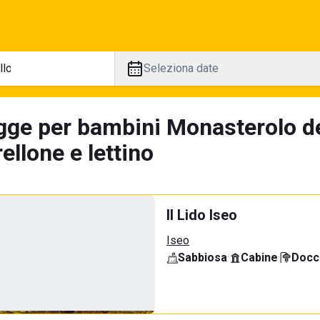
Seleziona date
gge per bambini Monasterolo del
llone e lettino
Il Lido Iseo
Iseo
Sabbiosa
·
Cabine
·
Docci