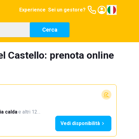
Experience
Sei un gestore?
Cerca
 Castello: prenota online
a calda
·
e altri 12…
Vedi disponibilità