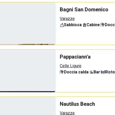
Bagni San Domenico
Varazze
Sabbiosa
·
Cabine
·
Docci
Pappaciann'a
Celle Ligure
Doccia calda
·
Bar
·
Rist
Nautilus Beach
Varazze