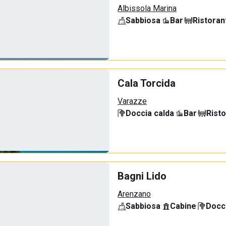
Albissola Marina
Sabbiosa
·
Bar
·
Ristoran
Cala Torcida
Varazze
Doccia calda
·
Bar
·
Rist
Bagni Lido
Arenzano
Sabbiosa
·
Cabine
·
Docci