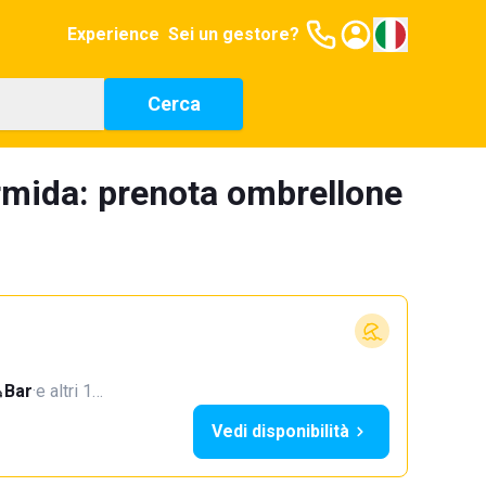
Experience
Sei un gestore?
Cerca
rmida: prenota ombrellone
Bar
·
e altri 1…
Vedi disponibilità