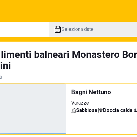
Seleziona date
ilimenti balneari Monastero Bo
ini
ti
Bagni Nettuno
Varazze
Sabbiosa
·
Doccia calda
·