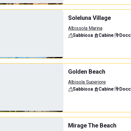
Soleluna Village
Albissola Marina
Sabbiosa
·
Cabine
·
Docci
Golden Beach
Albisola Superiore
Sabbiosa
·
Cabine
·
Docci
Mirage The Beach