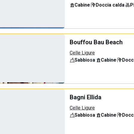
Cabine
·
Doccia calda
·
P
Bouffou Bau Beach
Celle Ligure
Sabbiosa
·
Cabine
·
Docci
Bagni Ellida
Celle Ligure
Sabbiosa
·
Cabine
·
Docci