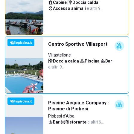
Cabine
·
Doccia calda
·
Accesso animali
·
e altri 9…
Centro Sportivo Villasport
Villastellone
Doccia calda
·
Piscina
·
Bar
·
e altri 9…
Piscine Acqua e Company -
Piscine di Piobesi
Piobesi d'Alba
Bar
·
Ristorante
·
e altri 6…