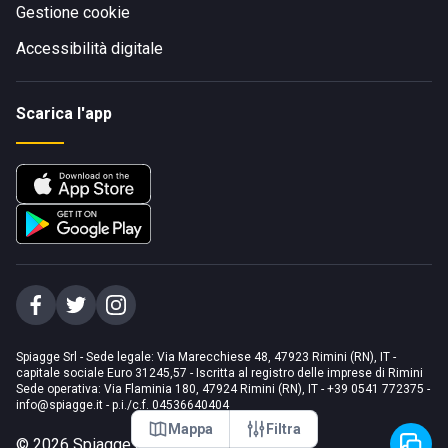
Gestione cookie
Accessibilità digitale
Scarica l'app
Spiagge Srl - Sede legale: Via Marecchiese 48, 47923 Rimini (RN), IT -
capitale sociale Euro 31245,57 - Iscritta al registro delle imprese di Rimini
Sede operativa: Via Flaminia 180, 47924 Rimini (RN), IT
-
+39 0541 772375
-
info@spiagge.it
- p.i./c.f. 04536640404
Mappa
Filtra
©
2026
Spiagge Srl. Tutti i diritti riservati.