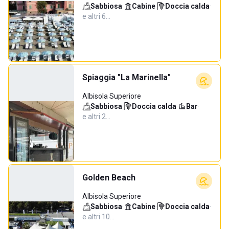
Sabbiosa
·
Cabine
·
Doccia calda
·
e altri 6…
Spiaggia "La Marinella"
Albisola Superiore
Sabbiosa
·
Doccia calda
·
Bar
·
e altri 2…
Golden Beach
Albisola Superiore
Sabbiosa
·
Cabine
·
Doccia calda
·
e altri 10…