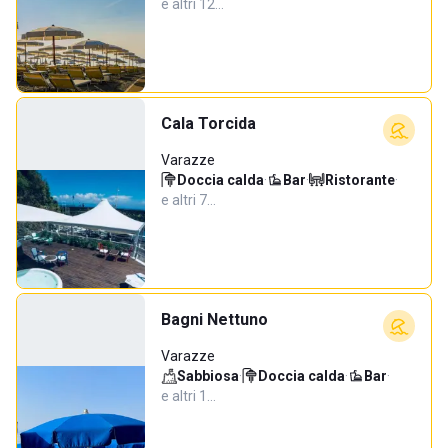
e altri 12…
Cala Torcida
Varazze
Doccia calda
·
Bar
·
Ristorante
·
e altri 7…
Bagni Nettuno
Varazze
Sabbiosa
·
Doccia calda
·
Bar
·
e altri 1…