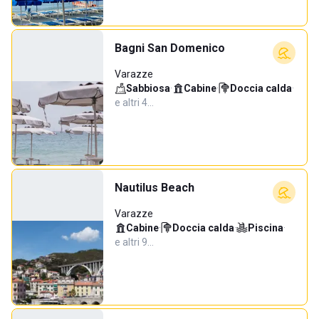
Bagni San Domenico
Varazze
Sabbiosa
·
Cabine
·
Doccia calda
·
e altri 4…
Nautilus Beach
Varazze
Cabine
·
Doccia calda
·
Piscina
·
e altri 9…