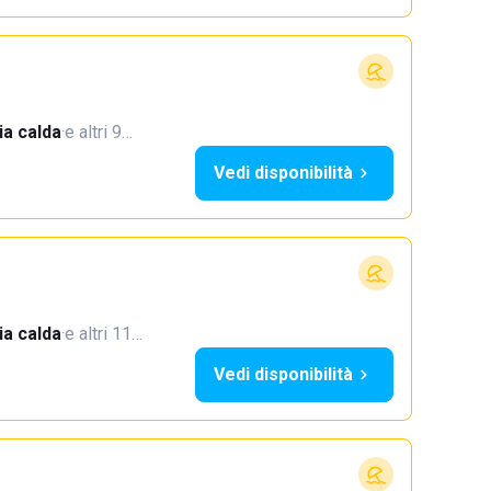
a calda
·
e altri 9…
Vedi disponibilità
a calda
·
e altri 11…
Vedi disponibilità