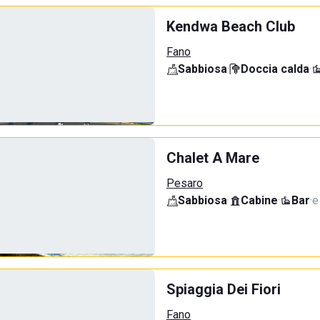
Kendwa Beach Club
Fano
Sabbiosa
·
Doccia calda
·
Chalet A Mare
Pesaro
Sabbiosa
·
Cabine
·
Bar
·
e
Spiaggia Dei Fiori
Fano