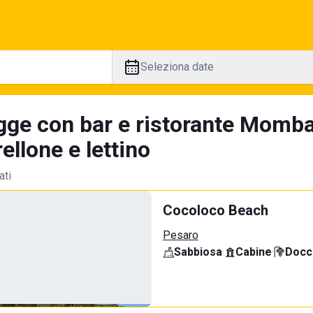
Seleziona date
gge con bar e ristorante Momba
llone e lettino
ati
Cocoloco Beach
Pesaro
Sabbiosa
·
Cabine
·
Docci