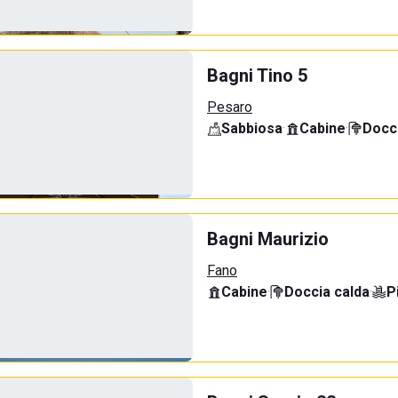
Bagni Tino 5
Pesaro
Sabbiosa
·
Cabine
·
Docci
Bagni Maurizio
Fano
Cabine
·
Doccia calda
·
P