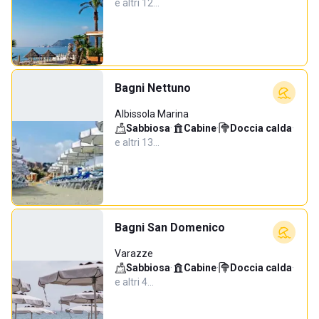
e altri 12…
Bagni Nettuno
Albissola Marina
Sabbiosa
·
Cabine
·
Doccia calda
·
e altri 13…
Bagni San Domenico
Varazze
Sabbiosa
·
Cabine
·
Doccia calda
·
e altri 4…