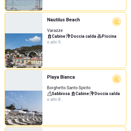
Nautilus Beach
Varazze
Cabine
·
Doccia calda
·
Piscina
·
e altri 9…
Playa Bianca
Borghetto Santo Spirito
Sabbiosa
·
Cabine
·
Doccia calda
·
e altri 8…