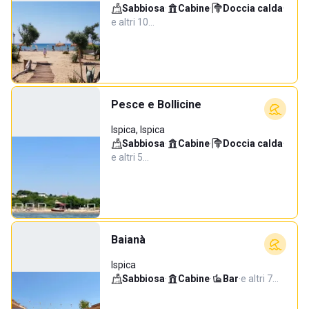
Sabbiosa
·
Cabine
·
Doccia calda
·
e altri 10…
Pesce e Bollicine
Ispica, Ispica
Sabbiosa
·
Cabine
·
Doccia calda
·
e altri 5…
Baianà
Ispica
Sabbiosa
·
Cabine
·
Bar
·
e altri 7…