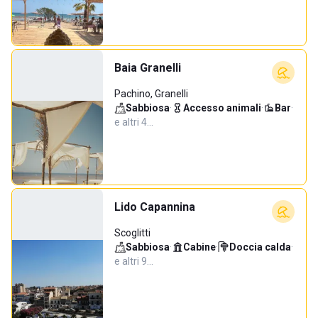
Baia Granelli
Pachino, Granelli
Sabbiosa
·
Accesso animali
·
Bar
·
e altri 4…
Lido Capannina
Scoglitti
Sabbiosa
·
Cabine
·
Doccia calda
·
e altri 9…