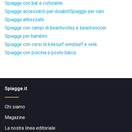
Spiagge con bar e ristorante
Spiagge accessibili per disabili
Spiagge per cani
Spiagge attrezzate
Spiagge con campi di beachvolley e beachsoccer
Spiagge per bambini
Spiagge con corsi di kitesurf windsurf e vela
Spiagge con piscina e posto barca
Spiagge.it
Chi siamo
Magazine
La nostra linea editoriale