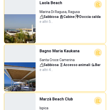
Laola Beach
Marina Di Ragusa, Ragusa
Sabbiosa
·
Cabine
·
Doccia calda
·
e altri 5…
Bagno Maria Kaukana
Santa Croce Camerina
Sabbiosa
·
Accesso animali
·
Bar
·
e altri 4…
Marzà Beach Club
Ispica