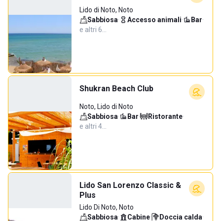
Lido di Noto, Noto
Sabbiosa
·
Accesso animali
·
Bar
·
e altri 6…
Shukran Beach Club
Noto, Lido di Noto
Sabbiosa
·
Bar
·
Ristorante
·
e altri 4…
Lido San Lorenzo Classic &
Plus
Lido Di Noto, Noto
Sabbiosa
·
Cabine
·
Doccia calda
·