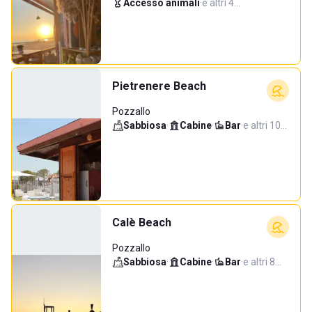
Accesso animali
·
e altri 4…
Pietrenere Beach
Pozzallo
Sabbiosa
·
Cabine
·
Bar
·
e altri 10…
Calè Beach
Pozzallo
Sabbiosa
·
Cabine
·
Bar
·
e altri 8…