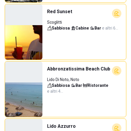
Red Sunset
Scoglitti
Sabbiosa
·
Cabine
·
Bar
·
e altri 6…
Abbronzatissima Beach Club
Lido Di Noto, Noto
Sabbiosa
·
Bar
·
Ristorante
·
e altri 4…
Lido Azzurro