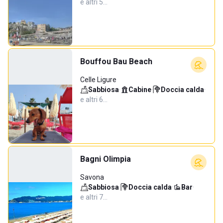
e altri 5…
Bouffou Bau Beach
Celle Ligure
Sabbiosa
·
Cabine
·
Doccia calda
·
e altri 6…
Bagni Olimpia
Savona
Sabbiosa
·
Doccia calda
·
Bar
·
e altri 7…