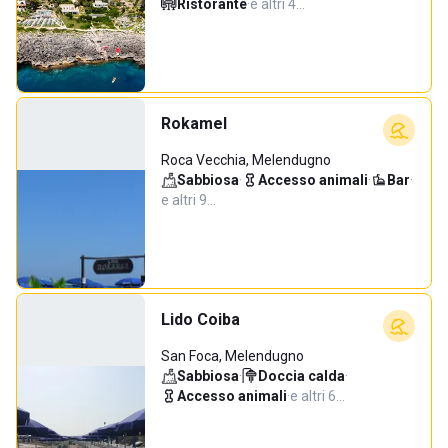
Ristorante
·
e altri 4…
Rokamel
Roca Vecchia, Melendugno
Sabbiosa
·
Accesso animali
·
Bar
·
e altri 9…
Lido Coiba
San Foca, Melendugno
Sabbiosa
·
Doccia calda
·
Accesso animali
·
e altri 6…