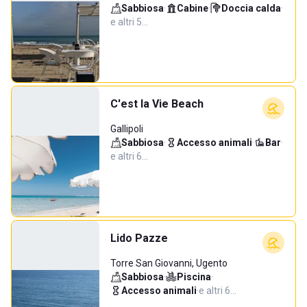
Sabbiosa
·
Cabine
·
Doccia calda
·
e altri 5…
C'est la Vie Beach
Gallipoli
Sabbiosa
·
Accesso animali
·
Bar
·
e altri 6…
Lido Pazze
Torre San Giovanni, Ugento
Sabbiosa
·
Piscina
·
Accesso animali
·
e altri 6…