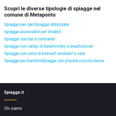
Scopri le diverse tipologie di spiagge nel
comune di Metaponto
Spiagge per cani
Spiagge attrezzate
Spiagge accessibili per disabili
Spiagge con bar e ristorante
Spiagge con campi di beachvolley e beachsoccer
Spiagge con corsi di kitesurf windsurf e vela
Spiagge per bambini
Spiagge con piscina e posto barca
Spiagge.it
Chi siamo