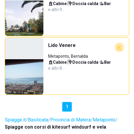
Cabine
·
Doccia calda
·
Bar
·
e altri 9…
Lido Venere
Metaponto, Bernalda
Cabine
·
Doccia calda
·
Bar
·
e altri 8…
1
Spiagge.it
Basilicata
Provincia di Matera
Metaponto
Spiagge con corsi di kitesurf windsurf e vela