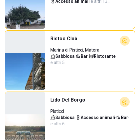
Accesso animali
·
e altri 13…
Ristoo Club
Marina di Pisticci, Matera
Sabbiosa
·
Bar
·
Ristorante
·
e altri 5…
Lido Del Borgo
Pisticci
Sabbiosa
·
Accesso animali
·
Bar
·
e altri 6…