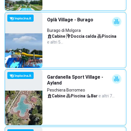
Oplà Village - Burago
Burago di Molgora
Cabine
·
Doccia calda
·
Piscina
·
e altri 5…
Gardanella Sport Village -
Ayland
Peschiera Borromeo
Cabine
·
Piscina
·
Bar
·
e altri 7…