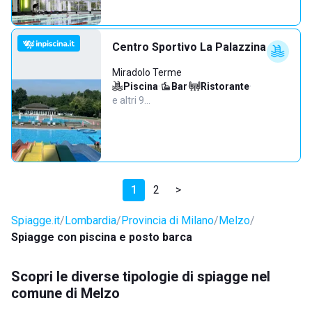
Centro Sportivo La Palazzina
Miradolo Terme
Piscina
·
Bar
·
Ristorante
·
e altri 9…
1
2
>
Spiagge.it
Lombardia
Provincia di Milano
Melzo
Spiagge con piscina e posto barca
Scopri le diverse tipologie di spiagge nel
comune di Melzo