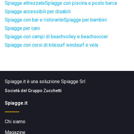
Spiagge attrezzate
Spiagge con piscina e posto barca
Spiagge accessibili per disabili
Spiagge con bar e ristorante
Spiagge per bambini
Spiagge per cani
Spiagge con campi di beachvolley e beachsoccer
Spiagge con corsi di kitesurf windsurf e vela
Spiagge.it è una soluzione Spiagge Srl
Società del
Gruppo Zucchetti
Spiagge.it
Chi siamo
Magazine