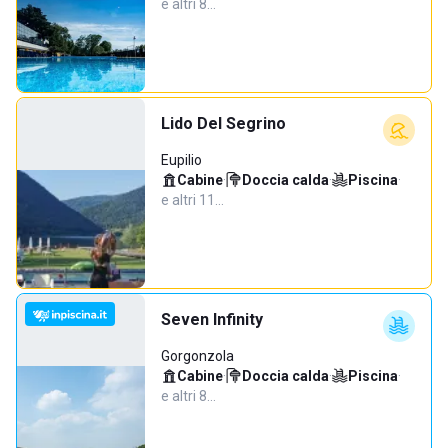
e altri 8…
Lido Del Segrino
Eupilio
Cabine
·
Doccia calda
·
Piscina
·
e altri 11…
Seven Infinity
Gorgonzola
Cabine
·
Doccia calda
·
Piscina
·
e altri 8…