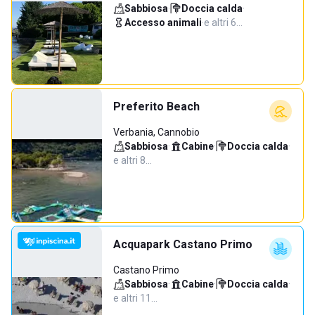
Sabbiosa
·
Doccia calda
·
Accesso animali
·
e altri 6…
Preferito Beach
Verbania, Cannobio
Sabbiosa
·
Cabine
·
Doccia calda
·
e altri 8…
Acquapark Castano Primo
Castano Primo
Sabbiosa
·
Cabine
·
Doccia calda
·
e altri 11…