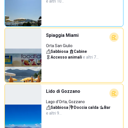
e altri 10…
Spiaggia Miami
Orta San Giulio
Sabbiosa
·
Cabine
·
Accesso animali
·
e altri 7…
Lido di Gozzano
Lago d'Orta, Gozzano
Sabbiosa
·
Doccia calda
·
Bar
·
e altri 9…