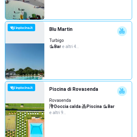
Blu Martin
Turbigo
Bar
·
e altri 4…
Piscina di Rovasenda
Rovasenda
Doccia calda
·
Piscina
·
Bar
·
e altri 9…