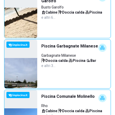
Garolfo
Busto Garolfo
Cabine
·
Doccia calda
·
Piscina
·
e altri 6…
Piscina Garbagnate Milanese
Garbagnate Milanese
Doccia calda
·
Piscina
·
Bar
·
e altri 3…
Piscina Comunale Molinello
Rho
Cabine
·
Doccia calda
·
Piscina
·