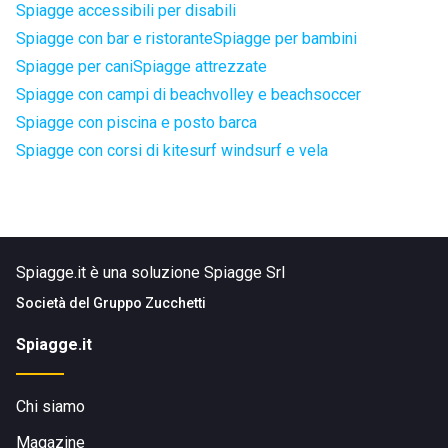
Spiagge accessibili per disabili
Spiagge con bar e ristorante
Spiagge per bambini
Spiagge per cani
Spiagge attrezzate
Spiagge con campi di beachvolley e beachsoccer
Spiagge con piscina e posto barca
Spiagge con corsi di kitesurf windsurf e vela
Spiagge.it è una soluzione Spiagge Srl
Società del
Gruppo Zucchetti
Spiagge.it
Chi siamo
Magazine