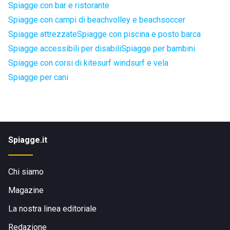
Spiagge con bar e ristorante
Spiagge con campi di beachvolley e beachsoccer
Spiagge attrezzate
Spiagge con piscina e posto barca
Spiagge accessibili per disabili
Spiagge per bambini
Spiagge con corsi di kitesurf windsurf e vela
Spiagge per cani
Spiagge.it
Chi siamo
Magazine
La nostra linea editoriale
Redazione