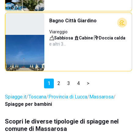
Bagno Città Giardino
Viareggio
Sabbiosa
·
Cabine
·
Doccia calda
·
e altri 3…
1
2
3
4
>
Spiagge.it
Toscana
Provincia di Lucca
Massarosa
Spiagge per bambini
Scopri le diverse tipologie di spiagge nel
comune di Massarosa