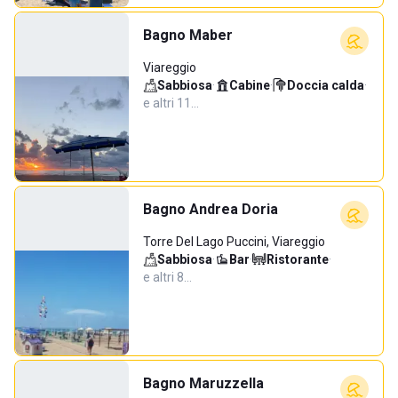
Bagno Maber
Viareggio
Sabbiosa
·
Cabine
·
Doccia calda
·
e altri 11…
Bagno Andrea Doria
Torre Del Lago Puccini, Viareggio
Sabbiosa
·
Bar
·
Ristorante
·
e altri 8…
Bagno Maruzzella