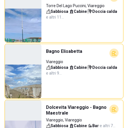
Torre Del Lago Puccini, Viareggio
Sabbiosa
·
Cabine
·
Doccia calda
·
e altri 11…
Bagno Elisabetta
Viareggio
Sabbiosa
·
Cabine
·
Doccia calda
·
e altri 9…
Dolcevita Viareggio - Bagno
Maestrale
Viareggio, Viareggio
Sabbiosa
·
Cabine
·
Bar
·
e altri 7…