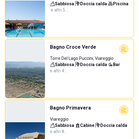
Sabbiosa
·
Doccia calda
·
Piscina
·
e altri 5…
Bagno Croce Verde
Torre Del Lago Puccini, Viareggio
Sabbiosa
·
Doccia calda
·
Bar
·
e altri 4…
Bagno Primavera
Viareggio
Sabbiosa
·
Cabine
·
Doccia calda
·
e altri 8…