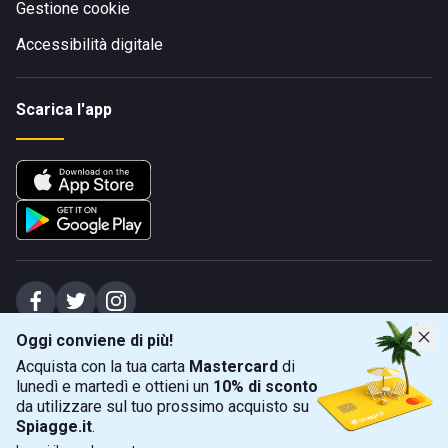
Gestione cookie
Accessibilità digitale
Scarica l'app
Oggi conviene di più!
Spiagge Srl - Sede legale: Via Marecchiese 48, 47923 Rimini (RN), IT -
Acquista con la tua carta
Mastercard
di
capitale sociale Euro 31245,57 - Iscritta al registro delle imprese di Rimini
lunedì e martedì e ottieni un
10% di sconto
Sede operativa: Via Flaminia 180, 47924 Rimini (RN), IT
-
+39 0541 772375
-
info@spiagge.it
- p.i./c.f. 04536640404
da utilizzare sul tuo prossimo acquisto su
Spiagge.it
.
Mappa
Filtra
©
2026
Spiagge Srl. Tutti i diritti riservati.