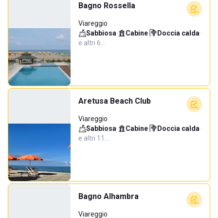
Bagno Rossella
Viareggio
Sabbiosa
·
Cabine
·
Doccia calda
·
e altri 6…
Aretusa Beach Club
Viareggio
Sabbiosa
·
Cabine
·
Doccia calda
·
e altri 11…
Bagno Alhambra
Viareggio