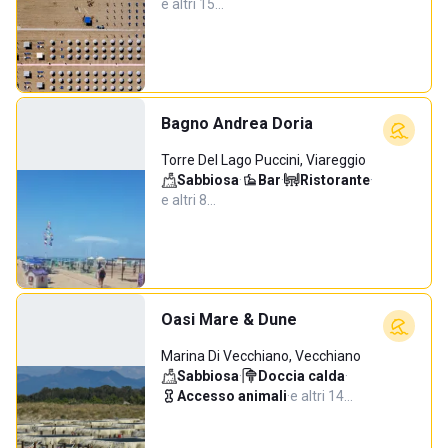
e altri 15…
Bagno Andrea Doria
Torre Del Lago Puccini, Viareggio
Sabbiosa
·
Bar
·
Ristorante
·
e altri 8…
Oasi Mare & Dune
Marina Di Vecchiano, Vecchiano
Sabbiosa
·
Doccia calda
·
Accesso animali
·
e altri 14…