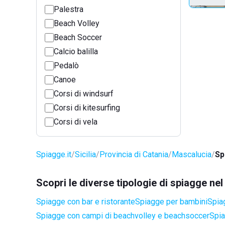
Palestra
Beach Volley
Beach Soccer
Calcio balilla
Pedalò
Canoe
Corsi di windsurf
Corsi di kitesurfing
Corsi di vela
Spiagge.it
Sicilia
Provincia di Catania
Mascalucia
Sp
Scopri le diverse tipologie di spiagge n
Spiagge con bar e ristorante
Spiagge per bambini
Spia
Spiagge con campi di beachvolley e beachsoccer
Spia