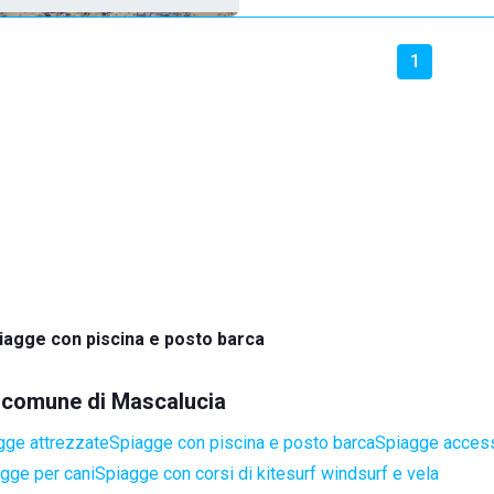
1
iagge con piscina e posto barca
el comune di Mascalucia
gge attrezzate
Spiagge con piscina e posto barca
Spiagge accessi
gge per cani
Spiagge con corsi di kitesurf windsurf e vela