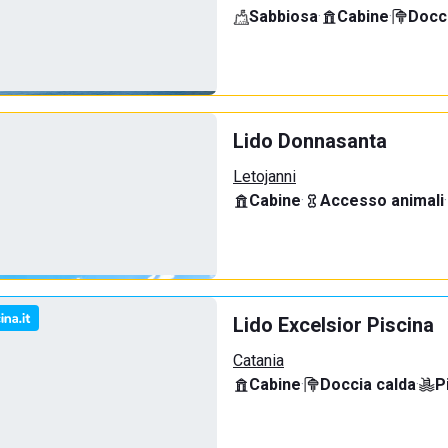
Sabbiosa
·
Cabine
·
Docci
Lido Donnasanta
Letojanni
Cabine
·
Accesso animali
·
Lido Excelsior Piscina
Catania
Cabine
·
Doccia calda
·
P