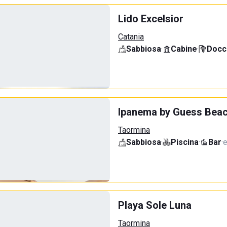
Lido Excelsior
Catania
Sabbiosa
·
Cabine
·
Docci
Ipanema by Guess Beac
Taormina
Sabbiosa
·
Piscina
·
Bar
·
e
Playa Sole Luna
Taormina