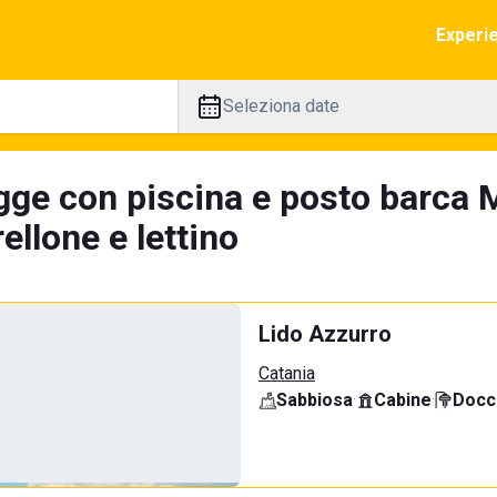
Experi
Seleziona date
gge con piscina e posto barca 
llone e lettino
Lido Azzurro
Catania
Sabbiosa
·
Cabine
·
Docci