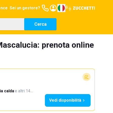
ence
Sei un gestore?
Cerca
Mascalucia: prenota online
a calda
·
e altri 14…
Vedi disponibilità