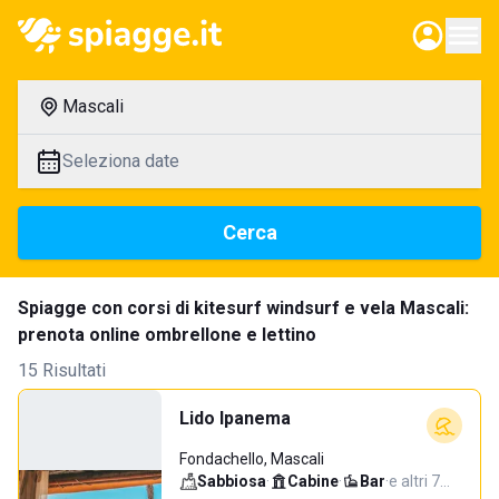
Mascali
Seleziona date
Cerca
Spiagge con corsi di kitesurf windsurf e vela Mascali:
prenota online ombrellone e lettino
15 Risultati
Lido Ipanema
Fondachello, Mascali
Sabbiosa
·
Cabine
·
Bar
·
e altri 7…