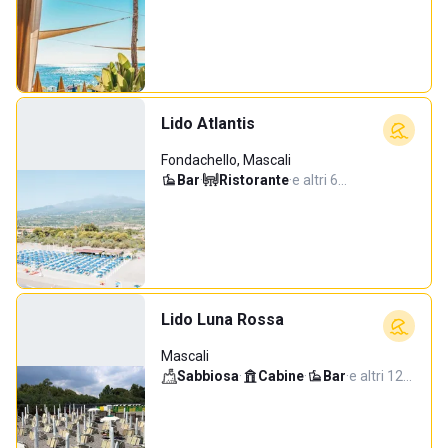
Lido Atlantis
Fondachello, Mascali
Bar
·
Ristorante
·
e altri 6…
Lido Luna Rossa
Mascali
Sabbiosa
·
Cabine
·
Bar
·
e altri 12…