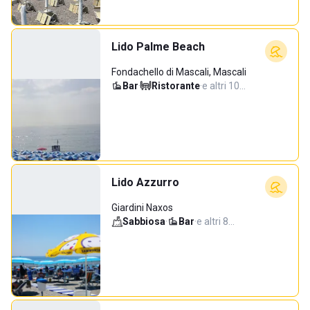
Lido Palme Beach
Fondachello di Mascali, Mascali
Bar
·
Ristorante
·
e altri 10…
Lido Azzurro
Giardini Naxos
Sabbiosa
·
Bar
·
e altri 8…