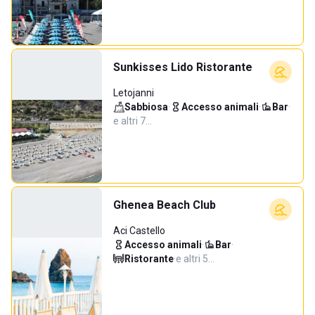
Sunkisses Lido Ristorante
Letojanni
Sabbiosa
·
Accesso animali
·
Bar
·
e altri 7…
Ghenea Beach Club
Aci Castello
Accesso animali
·
Bar
·
Ristorante
·
e altri 5…