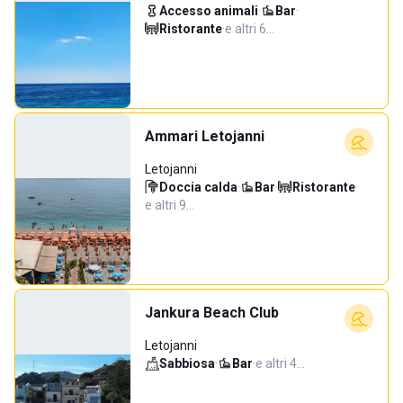
Accesso animali
·
Bar
·
Ristorante
·
e altri 6…
Ammari Letojanni
Letojanni
Doccia calda
·
Bar
·
Ristorante
·
e altri 9…
Jankura Beach Club
Letojanni
Sabbiosa
·
Bar
·
e altri 4…