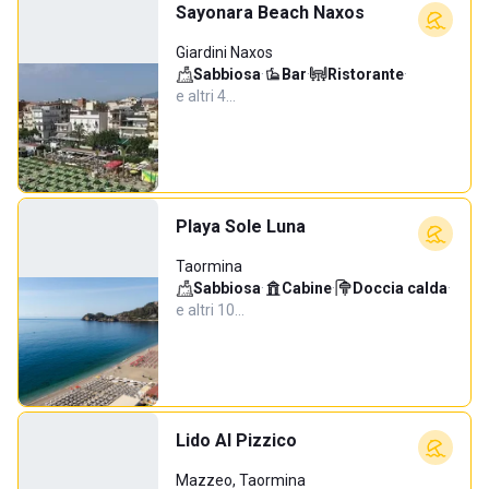
Sayonara Beach Naxos
Giardini Naxos
Sabbiosa
·
Bar
·
Ristorante
·
e altri 4…
Playa Sole Luna
Taormina
Sabbiosa
·
Cabine
·
Doccia calda
·
e altri 10…
Lido Al Pizzico
Mazzeo, Taormina