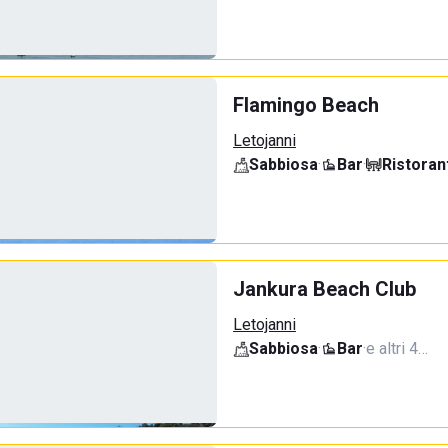
Flamingo Beach
Letojanni
Sabbiosa
·
Bar
·
Ristoran
Jankura Beach Club
Letojanni
Sabbiosa
·
Bar
·
e altri 4…