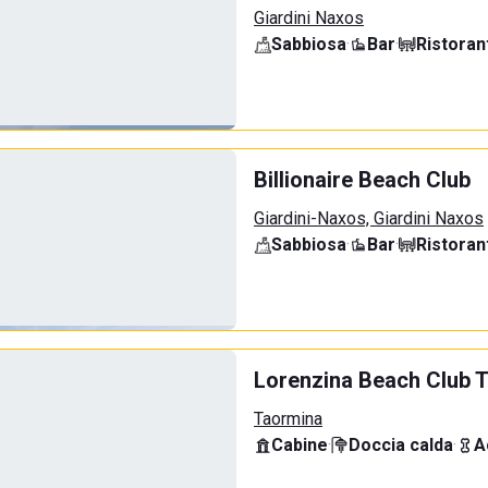
Giardini Naxos
Sabbiosa
·
Bar
·
Ristoran
Billionaire Beach Club
Giardini-Naxos, Giardini Naxos
Sabbiosa
·
Bar
·
Ristoran
Lorenzina Beach Club 
Taormina
Cabine
·
Doccia calda
·
A