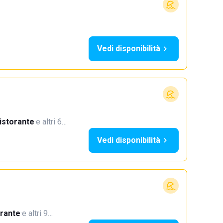
Vedi disponibilità
istorante
·
e altri 6…
Vedi disponibilità
orante
·
e altri 9…