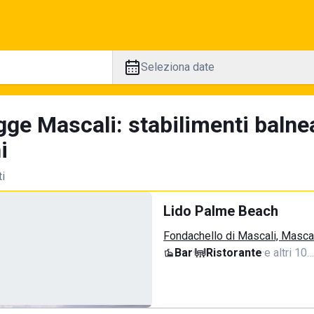
Seleziona date
gge Mascali: stabilimenti balne
i
ti
Lido Palme Beach
Fondachello di Mascali, Masca
Bar
·
Ristorante
·
e altri 10…