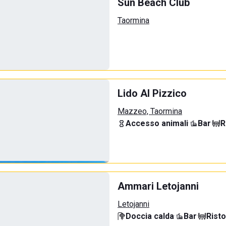
Sun Beach Club
Taormina
Lido Al Pizzico
Mazzeo, Taormina
Accesso animali
·
Bar
·
R
Ammari Letojanni
Letojanni
Doccia calda
·
Bar
·
Rist