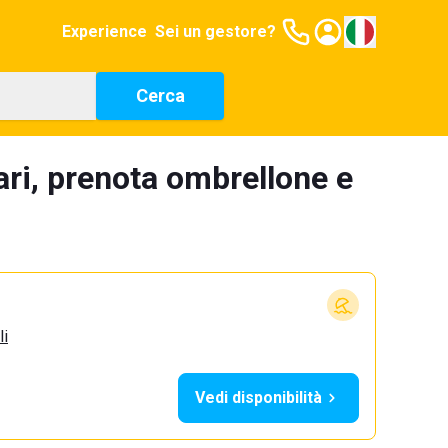
Experience
Sei un gestore?
Cerca
ari, prenota ombrellone e
li
Vedi disponibilità