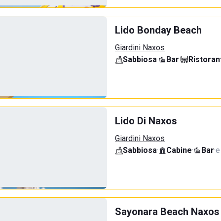
Lido Bonday Beach
Giardini Naxos
Sabbiosa
·
Bar
·
Ristoran
Lido Di Naxos
Giardini Naxos
Sabbiosa
·
Cabine
·
Bar
·
e
Sayonara Beach Naxos