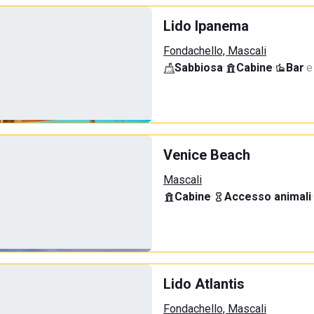
Lido Ipanema
Fondachello, Mascali
Sabbiosa
·
Cabine
·
Bar
·
e
Venice Beach
Mascali
Cabine
·
Accesso animali
·
Lido Atlantis
Fondachello, Mascali