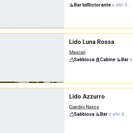
Bar
·
Ristorante
·
e altri 6…
Lido Luna Rossa
Mascali
Sabbiosa
·
Cabine
·
Bar
·
e
Lido Azzurro
Giardini Naxos
Sabbiosa
·
Bar
·
e altri 8…