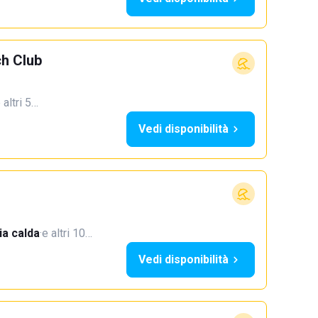
h Club
 altri 5…
Vedi disponibilità
a calda
·
e altri 10…
Vedi disponibilità