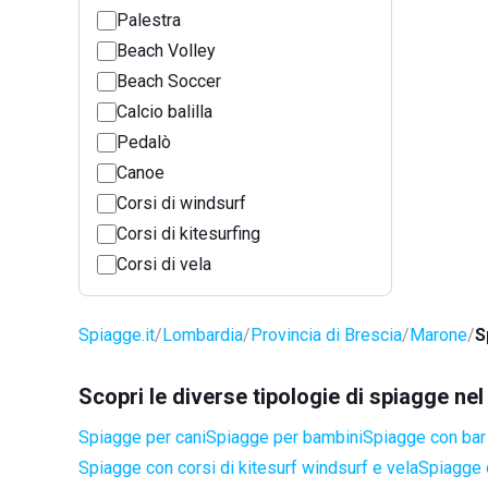
Palestra
Beach Volley
Beach Soccer
Calcio balilla
Pedalò
Canoe
Corsi di windsurf
Corsi di kitesurfing
Corsi di vela
Spiagge.it
Lombardia
Provincia di Brescia
Marone
S
Scopri le diverse tipologie di spiagge n
Spiagge per cani
Spiagge per bambini
Spiagge con bar 
Spiagge con corsi di kitesurf windsurf e vela
Spiagge 