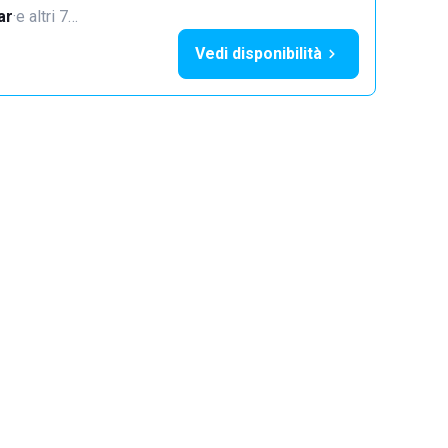
ar
·
e altri 7…
Vedi disponibilità