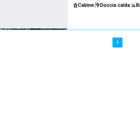
Cabine
·
Doccia calda
·
B
1