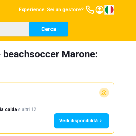
Experience
Sei un gestore?
Cerca
e beachsoccer Marone:
a calda
·
e altri 12…
Vedi disponibilità