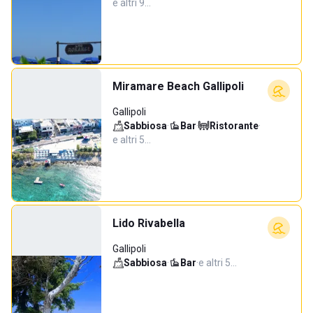
e altri 9…
Miramare Beach Gallipoli
Gallipoli
Sabbiosa
·
Bar
·
Ristorante
·
e altri 5…
Lido Rivabella
Gallipoli
Sabbiosa
·
Bar
·
e altri 5…