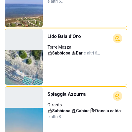
e altri 6…
Lido Baia d'Oro
Torre Mozza
Sabbiosa
·
Bar
·
e altri 6…
Spiaggia Azzurra
Otranto
Sabbiosa
·
Cabine
·
Doccia calda
·
e altri 8…