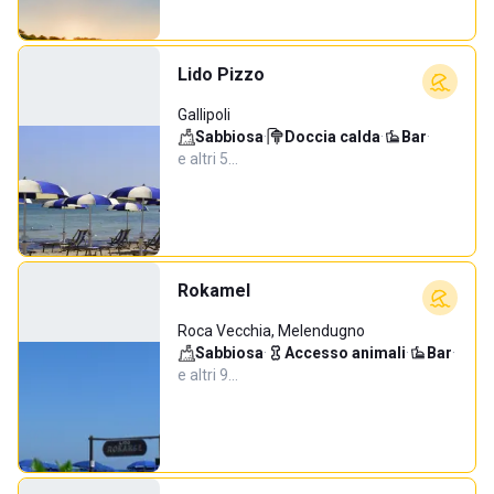
Lido Pizzo
Gallipoli
Sabbiosa
·
Doccia calda
·
Bar
·
e altri 5…
Rokamel
Roca Vecchia, Melendugno
Sabbiosa
·
Accesso animali
·
Bar
·
e altri 9…