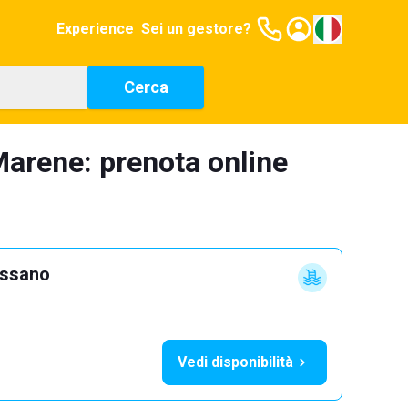
Experience
Sei un gestore?
Cerca
Marene: prenota online
ossano
Vedi disponibilità