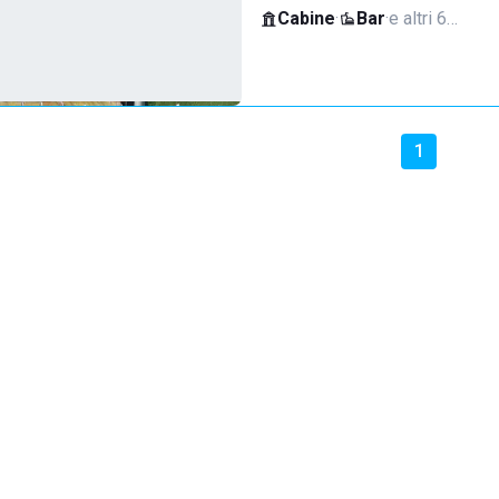
Cabine
·
Bar
·
e altri 6…
1