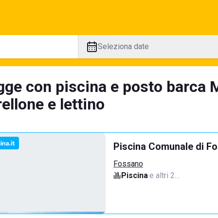
Seleziona date
gge con piscina e posto barca 
llone e lettino
Piscina Comunale di F
Fossano
Piscina
·
e altri 2…