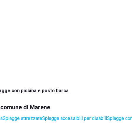
agge con piscina e posto barca
el comune di Marene
ca
Spiagge attrezzate
Spiagge accessibili per disabili
Spiagge con 