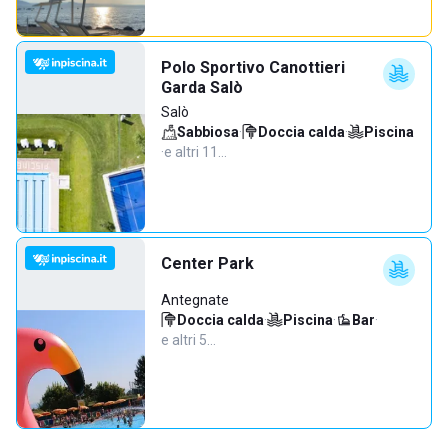
Polo Sportivo Canottieri
Garda Salò
Salò
Sabbiosa
·
Doccia calda
·
Piscina
·
e altri 11…
Center Park
Antegnate
Doccia calda
·
Piscina
·
Bar
·
e altri 5…