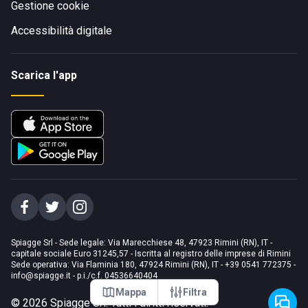
Gestione cookie
Accessibilità digitale
Scarica l'app
Spiagge Srl - Sede legale: Via Marecchiese 48, 47923 Rimini (RN), IT -
capitale sociale Euro 31245,57 - Iscritta al registro delle imprese di Rimini
Sede operativa: Via Flaminia 180, 47924 Rimini (RN), IT
-
+39 0541 772375
-
info@spiagge.it
- p.i./c.f. 04536640404
Mappa
Filtra
©
2026
Spiagge Srl. Tutti i diritti riservati.