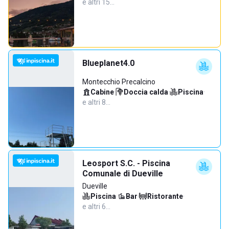
e altri 15…
Blueplanet4.0
Montecchio Precalcino
Cabine
·
Doccia calda
·
Piscina
·
e altri 8…
Leosport S.C. - Piscina
Comunale di Dueville
Dueville
Piscina
·
Bar
·
Ristorante
·
e altri 6…